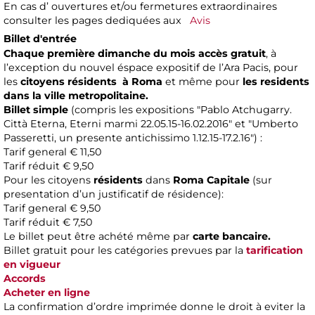
En cas d’ ouvertures et/ou fermetures extraordinaires
consulter les pages dediquées aux
Avis
Billet d'entrée
Chaque première dimanche du mois accès gratuit
, à
l’exception du nouvel éspace expositif de l’Ara Pacis, pour
les
citoyens résidents à Roma
et même pour
les residents
dans la ville metropolitaine.
Billet simple
(compris les expositions "Pablo Atchugarry.
Città Eterna, Eterni marmi 22.05.15-16.02.2016" et "Umberto
Passeretti, un presente antichissimo 1.12.15-17.2.16") :
Tarif general € 11,50
Tarif réduit € 9,50
Pour les citoyens
résidents
dans
Roma Capitale
(sur
presentation d’un justificatif de résidence):
Tarif general € 9,50
Tarif réduit € 7,50
Le billet peut être achété même par
carte bancaire.
Billet gratuit pour les catégories prevues par la
tarification
en vigueur
Accords
Acheter en ligne
La confirmation d’ordre imprimée donne le droit à eviter la