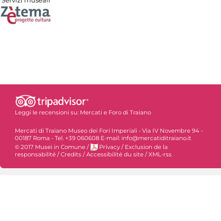
Servizi museali
Leggi le recensioni su:
Mercati e Foro di Traiano
Mercati di Traiano Museo dei Fori Imperiali - Via IV Novembre 94 -
00187 Roma - Tel. +39 060608 E-mail: info@mercatiditraiano.it
© 2017 Musei in Comune
/
Privacy
/
Exclusion de la
responsabilité
/
Credits
/
Accessibilité du site
/
XML-rss