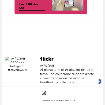
Les APP des
Les
MiC
rés
04/10/2018
Al piano terra di #PalazzoPrimoli si
trova una collezione di opere d’arte,
cimeli napoleonici, memorie
familiari. La collezione
museiincomuneroma