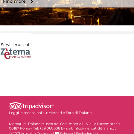
Find more
Servizi museali
Leggi le recensioni su:
Mercati e Foro di Traiano
Mercati di Traiano Museo dei Fori Imperiali - Via IV Novembre 94 -
00187 Roma - Tel. +39 060608 E-mail: info@mercatiditraiano.it
© 2017 Musei in Comune
/
Privacy
/
Exclusion de la