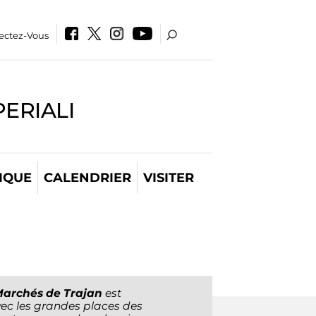
ectez-Vous
PERIALI
IQUE
CALENDRIER
VISITER
archés de Trajan
est
vec les grandes places des