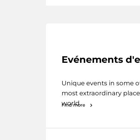
Evénements d'e
Unique events in some o
most extraordinary place
world.
Find more