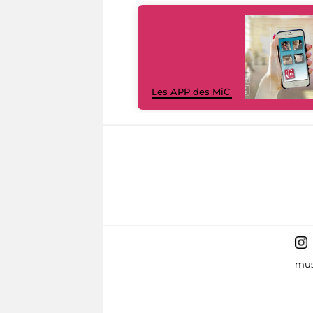
Les APP des MiC
mus