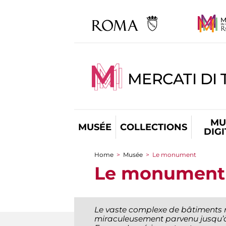
MERCATI DI 
MU
MUSÉE
COLLECTIONS
DIG
Home
>
Musée
>
Le monument
You are here
Le monument
Le vaste complexe de bâtiments 
miraculeusement parvenu jusqu’à n