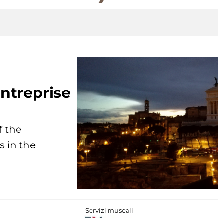
ntreprise
f the
s in the
Servizi museali