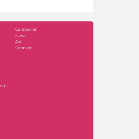
Calendrier
News
Avis
Sponsor
s et