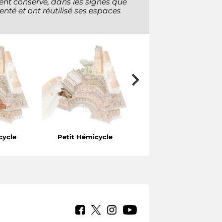
ent conserve, dans les signes que
nté et ont réutilisé ses espaces
cycle
Petit Hémicycle
Salle d’extrémité