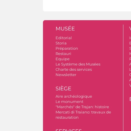
MUSÉE
Editorial
I
Storia
Préparation
S
Restauri
Equipe
Le Système des Musées
Charte des services
Newsletter
A
SIÈGE
Aire archéologique
Le monument
"Marchés" de Trajan: histoire
Mercati di Traiano: travaux de
restauration