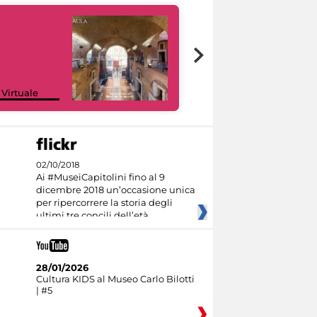
Google Arts &
 Virtuale
Culture
02/10/2018
Ai #MuseiCapitolini fino al 9
dicembre 2018 un’occasione unica
per ripercorrere la storia degli
ultimi tre concili dell’età
28/01/2026
Cultura KIDS al Museo Carlo Bilotti
| #5