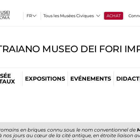
Tous les Musées Civiques
ACHAT
Conn
TRAIANO MUSEO DEI FORI IM
SÉE
EXPOSITIONS
EVÉNEMENTS
DIDACT
ITAUX
romains en briques connu sous le nom conventionnel de
M
os jours au cœur de la cité antique, en étroite liaison a