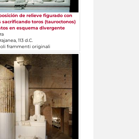
sición de relieve figurado con
 sacrificando toros (tauroctonos)
stos en esquema divergente
ra
ajanea, 113 d.C.
goli frammenti originali