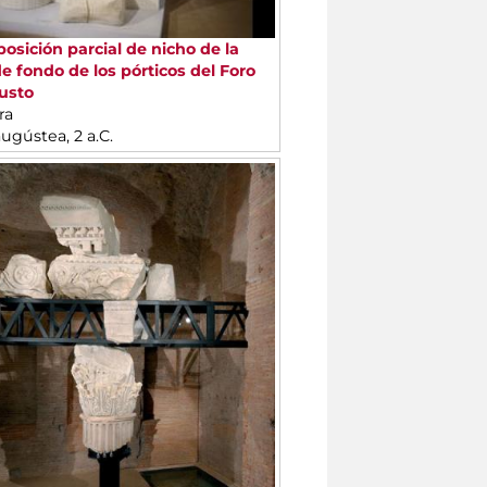
sición parcial de nicho de la
e fondo de los pórticos del Foro
usto
ra
ugústea, 2 a.C.