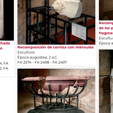
Recompo
de los 
fragmen
Escultu
Época a
achada
Recomposición de cornisa con ménsulas
to
Escultura
Época augústea, 2 a.C.
FA 2574 - FA 2498 - FA 2497
4, FA
2, FA