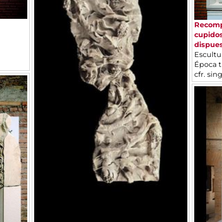
Recompo
cupidos
dispue
Escultu
Época tr
cfr. sin