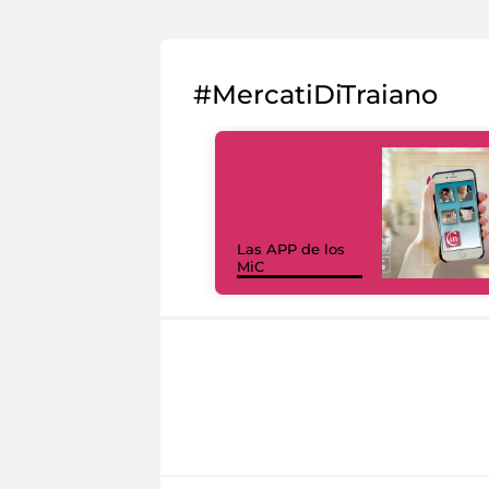
#MercatiDiTraiano
Las APP de los
MiC