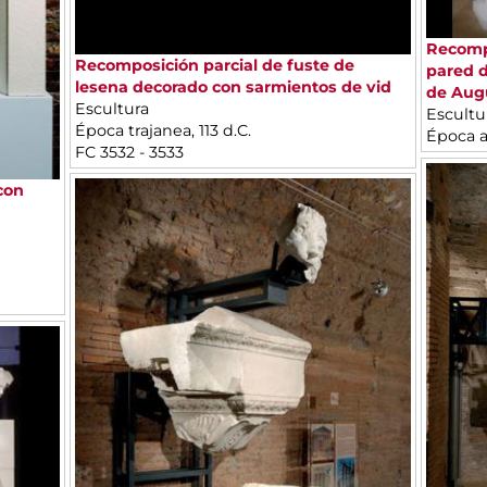
Recompo
Recomposición parcial de fuste de
pared d
lesena decorado con sarmientos de vid
de Aug
Escultura
Escultu
Época trajanea, 113 d.C.
Época a
FC 3532 - 3533
con