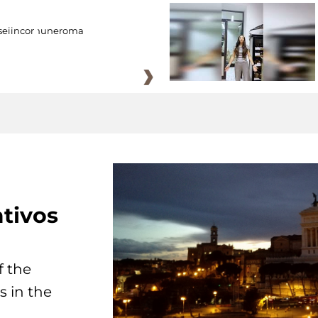
eiincomuneroma
tivos
f the
s in the