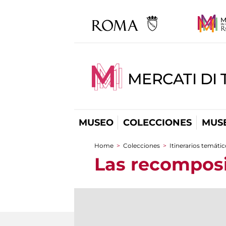
MERCATI DI 
MUSEO
COLECCIONES
MUSE
Home
>
Colecciones
>
Itinerarios temáti
You are here
Las recompos