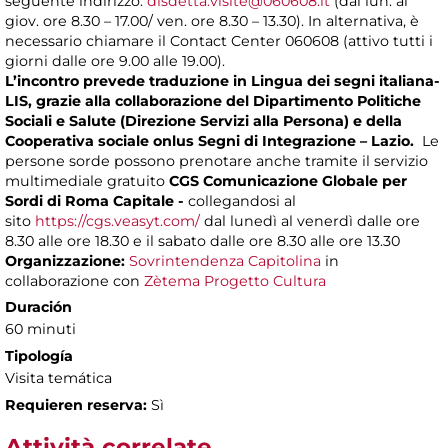
seguente indirizzo:
disdetta.visite@060608.it
(dal lun. al
giov. ore 8.30 – 17.00/ ven. ore 8.30 – 13.30). In alternativa, è
necessario chiamare il Contact Center 060608 (attivo tutti i
giorni dalle ore 9.00 alle 19.00).
L’incontro prevede traduzione in Lingua dei segni italiana-
LIS, grazie alla collaborazione del Dipartimento Politiche
Sociali e Salute (Direzione Servizi alla Persona) e della
Cooperativa sociale onlus Segni di Integrazione – Lazio.
Le
persone sorde possono prenotare anche tramite il servizio
multimediale gratuito
CGS Comunicazione Globale per
Sordi di Roma Capitale -
collegandosi al
sito
https://cgs.veasyt.com/
dal lunedì al venerdì dalle ore
8.30 alle ore 18.30 e il sabato dalle ore 8.30 alle ore 13.30
Organizzazione:
Sovrintendenza Capitolina
in
collaborazione con
Zètema Progetto Cultura
Duración
60 minuti
Tipología
Visita temática
Requieren reserva:
Sì
Attività correlate