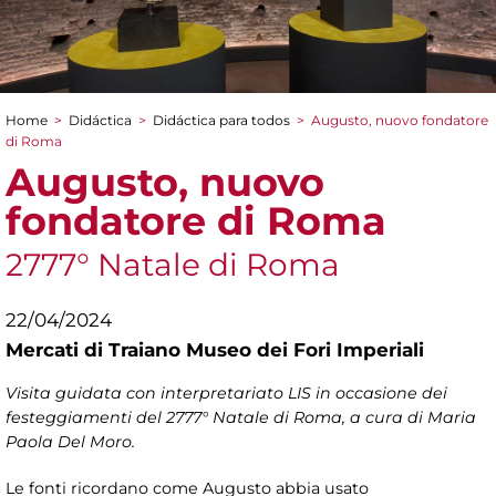
Home
>
Didáctica
>
Didáctica para todos
>
Augusto, nuovo fondatore
You are here
di Roma
Augusto, nuovo
fondatore di Roma
2777° Natale di Roma
22/04/2024
Mercati di Traiano Museo dei Fori Imperiali
Visita guidata con interpretariato LIS in occasione dei
festeggiamenti del 2777° Natale di Roma, a cura di Maria
Paola Del Moro.
Le fonti ricordano come Augusto abbia usato