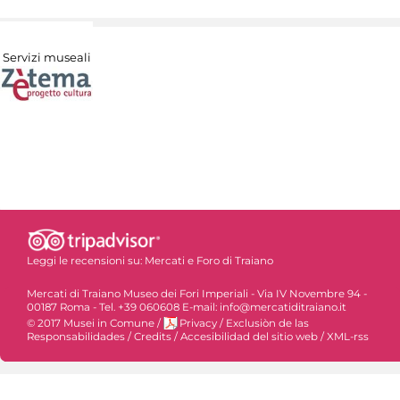
Servizi museali
Leggi le recensioni su:
Mercati e Foro di Traiano
Mercati di Traiano Museo dei Fori Imperiali - Via IV Novembre 94 -
00187 Roma - Tel. +39 060608 E-mail: info@mercatiditraiano.it
© 2017 Musei in Comune
/
Privacy
/
Exclusiòn de las
Responsabilidades
/
Credits
/
Accesibilidad del sitio web
/
XML-rss