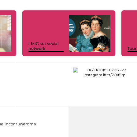
I MiC sui social
network
Tour
eiincomuneroma