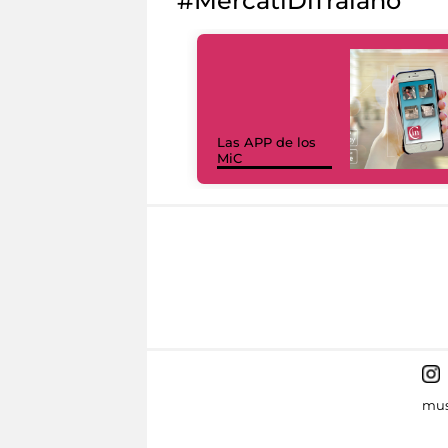
#MercatiDiTraiano
Las APP de los
MiC
mus