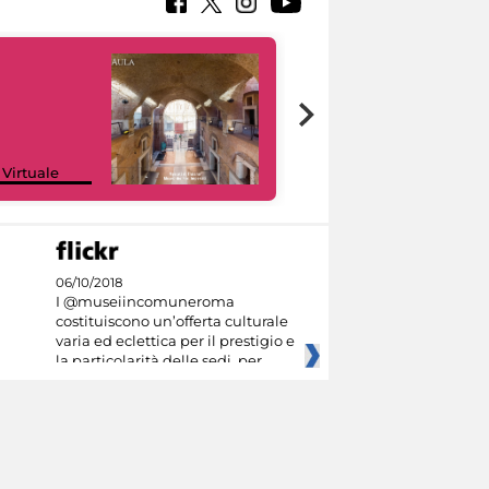
Google Arts &
 Virtuale
Culture
06/10/2018
I @museiincomuneroma
costituiscono un’offerta culturale
varia ed eclettica per il prestigio e
la particolarità delle sedi, per