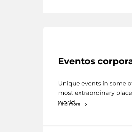
Eventos corpora
Unique events in some o
most extraordinary place
world.
Find more