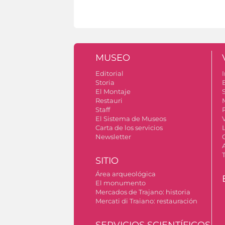
MUSEO
Editorial
I
Storia
El Montaje
S
Restauri
Staff
El Sistema de Museos
Carta de los servicios
Newsletter
SITIO
Área arqueológica
El monumento
Mercados de Trajano: historia
Mercati di Traiano: restauración
SERVICIOS SCIENTÍFICOS