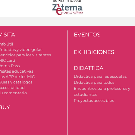
Servizi museali
VISITA
EVENTOS
nfo útil
Entradas y video guías
EXHIBICIONES
ervicios para los visitantes
MIC card
Roma Pass
DIDATTICA
Visitas educativas
Didáctica para las escuelas
Las APP de los MiC
Guìas y catàlogos
Didáctica para todos
Accesibilidad
Encuentros para profesores y
Tu comentario
estudiantes
Proyectos accesibles
BUY