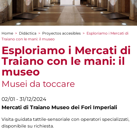
Home
>
Didáctica
>
Proyectos accesibles
>
Esploriamo i Mercati di
You are here
Traiano con le mani: il museo
Esploriamo i Mercati di
Traiano con le mani: il
museo
Musei da toccare
02/01 - 31/12/2024
Mercati di Traiano Museo dei Fori Imperiali
Visita guidata tattile-sensoriale con operatori specializzati,
disponibile su richiesta.