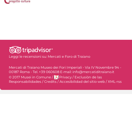
Leggi le recensioni su:
Mercati e Foro di Traiano
Mercati di Traiano Museo dei Fori Imperiali - Via IV Novembre 94 -
00187 Roma - Tel. +39 060608 E-mail: info@mercatiditraiano.it
© 2017 Musei in Comune
/
Privacy
/
Exclusiòn de las
Responsabilidades
/
Credits
/
Accesibilidad del sitio web
/
XML-rss