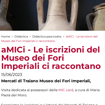
Home
>
Didáctica
>
Didáctica para todos
>
aMICi - Le iscrizioni del
You are here
Museo dei Fori Imperiali ci raccontano
aMICi - Le iscrizioni del
Museo dei Fori
Imperiali ci raccontano
15/06/2023
Mercati di Traiano Museo dei Fori Imperiali,
Visita dedicata ai possessori della
MIC card
, a cura di
Maria
Paola del Moro.