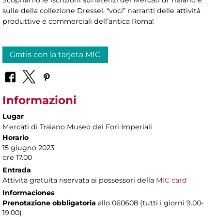
Scopriamo le iscrizioni sui laterizi dei Mercati di Traiano e
sulle della collezione Dressel, “voci” narranti delle attività
produttive e commerciali dell’antica Roma!
Gratis con la tarjeta MIC
Informazioni
Lugar
Mercati di Traiano Museo dei Fori Imperiali
Horario
15 giugno 2023
ore 17.00
Entrada
Attività gratuita riservata ai possessori della
MIC card
Informaciones
Prenotazione obbligatoria
allo 060608 (tutti i giorni 9.00-
19.00)