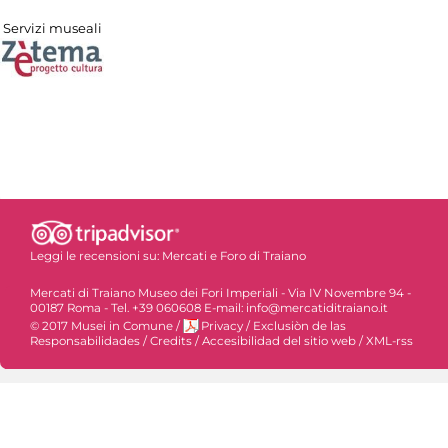
Servizi museali
Leggi le recensioni su:
Mercati e Foro di Traiano
Mercati di Traiano Museo dei Fori Imperiali - Via IV Novembre 94 -
00187 Roma - Tel. +39 060608 E-mail: info@mercatiditraiano.it
© 2017 Musei in Comune
/
Privacy
/
Exclusiòn de las
Responsabilidades
/
Credits
/
Accesibilidad del sitio web
/
XML-rss