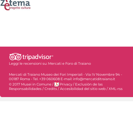
Leggi le recensioni su:
Mercati e Foro di Traiano
Mercati di Traiano Museo dei Fori Imperiali - Via IV Novembre 94 -
00187 Roma - Tel. +39 060608 E-mail: info@mercatiditraiano.it
© 2017 Musei in Comune
/
Privacy
/
Exclusiòn de las
Responsabilidades
/
Credits
/
Accesibilidad del sitio web
/
XML-rss