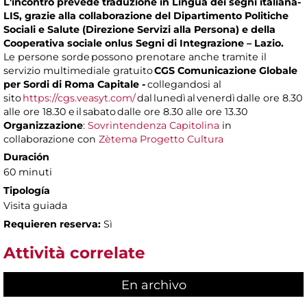
L'incontro prevede traduzione in Lingua dei segni italiana-
LIS, grazie alla collaborazione del Dipartimento Politiche
Sociali e Salute (Direzione Servizi alla Persona) e della
Cooperativa sociale onlus Segni di Integrazione – Lazio.
Le persone sorde possono prenotare anche tramite il
servizio multimediale gratuito
CGS Comunicazione Globale
per Sordi di Roma Capitale -
collegandosi al
sito
https://cgs.veasyt.com/
dal lunedì al venerdì dalle ore 8.30
alle ore 18.30 e il sabato dalle ore 8.30 alle ore 13.30
Organizzazione
:
Sovrintendenza Capitolina
in
collaborazione con
Zètema Progetto Cultura
Duración
60 minuti
Tipología
Visita guiada
Requieren reserva:
Sì
Attività correlate
En archivo