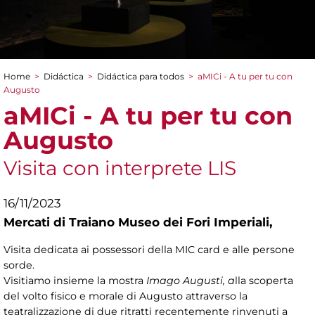
Home
>
Didáctica
>
Didáctica para todos
>
aMICi - A tu per tu con
You are here
Augusto
aMICi - A tu per tu con
Augusto
Visita con interprete LIS
16/11/2023
Mercati di Traiano Museo dei Fori Imperiali,
Visita dedicata ai possessori della MIC card e alle persone
sorde.
Visitiamo insieme la mostra
Imago Augusti, a
lla scoperta
del volto fisico e morale di Augusto attraverso la
teatralizzazione di due ritratti recentemente rinvenuti a