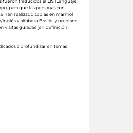
os fueron traducidos al LIS (Lenguaje
empo, para que las personas con
 se han realizado copias en mármol
inglés y alfabeto Braille, y un plano
on visitas guiadas (en definición)
edicados a profundizar en temas