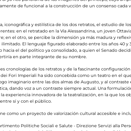
tóricamente de funcional a la construcción de un consenso cada v
, iconográfica y estilística de los dos retratos, el estudio de 
ntes: en el retratado en la Vía Alessandrina, un joven Ottavia
re; en el otro, se percibe la dimensión ya más madura y refle
 ilimitado. El lenguaje figurado elaborado entre los años 40 y 
acia el del político ya consolidado, a quien el Senado decidió 
rtiría en parte integrante de su nombre.
es cronologías de los retratos y de la fascinante configuració
 dei Fori Imperiali ha sido concebida como un teatro en el que
go imaginario entre las dos almas de Augusto, y al contraste
ática, dando voz a un contraste siempre actual. Una formulació
 la experiencia innovadora de la teatralización, en la que los 
entre sí y con el público.
one como un proyecto de valorización cultural accesible e incl
rtimento Politiche Sociali e Salute - Direzione Servizi alla Pe