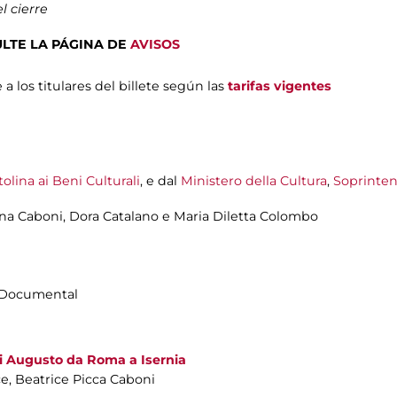
l cierre
NSULTE LA PÁGINA DE
AVISOS
a los titulares del billete según las
tarifas vigentes
lina ai Beni Culturali
, e dal
Ministero della Cultura
,
Soprinte
inna Caboni, Dora Catalano e Maria Diletta Colombo
n|Documental
di Augusto da Roma a Isernia
ce, Beatrice Picca Caboni