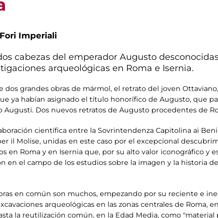
a
Fori Imperiali
 dos cabezas del emperador Augusto desconocidas
tigaciones arqueológicas en Roma e Isernia.
re dos grandes obras de mármol, el retrato del joven Ottaviano
e ya habían asignado el título honorífico de Augusto, que pa
o Augusti. Dos nuevos retratos de Augusto procedentes de Rom
laboración científica entre la Sovrintendenza Capitolina ai Ben
per il Molise, unidas en este caso por el excepcional descubri
en Roma y en Isernia que, por su alto valor iconográfico y est
n en el campo de los estudios sobre la imagen y la historia de
obras en común son muchos, empezando por su reciente e ine
xcavaciones arqueológicas en las zonas centrales de Roma, en e
hasta la reutilización común, en la Edad Media, como "material