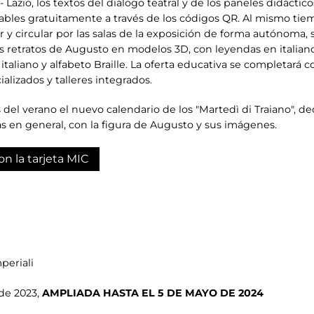
 Lazio, los textos del diálogo teatral y de los paneles didáctic
izables gratuitamente a través de los códigos QR. Al mismo ti
r y circular por las salas de la exposición de forma autónoma,
s retratos de Augusto en modelos 3D, con leyendas en italiano/
italiano y alfabeto Braille. La oferta educativa se completará c
lizados y talleres integrados.
del verano el nuevo calendario de los "Martedì di Traiano", d
ás en general, con la figura de Augusto y sus imágenes.
on la tarjeta MIC
periali
 de 2023,
AMPLIADA HASTA EL 5 DE MAYO DE 2024