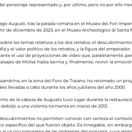
del personaje representado y, por último, pero no por ello me
ago Augusti, tras la parada romana en el Museo dei Fori Imperia
rtir de diciembre de 2023, en el Museo Archeologico di Santa
a sobre los temas relativos a los dos retratos: el descubrimient
afía y el valor político de los retratos, y la figura del emperad
nte el uso de proyecciones de vídeo que, paralelamente, per
paisajes de Molise hasta Isernia y, finalmente, revivir la emoci
essandrina, en la zona del Foro de Traiano, ha retomado un pr
les llevadas a cabo durante los años jubilares del año 2000.
iento de la cabeza de Augusto tuvo lugar durante la restauraci
debido a una violenta tormenta en marzo de 2013.
s descubrimientos no permiten conocer con certeza el contexto
ico específico del que fueron objeto. Es innegable, sin embarg
l ya rico panorama de las imágenes del princeps, cuya amplia