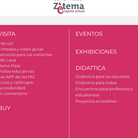
VISITA
EVENTOS
nfo útil
Entradas y video guías
EXHIBICIONES
ervicios para los visitantes
MIC card
Roma Pass
DIDATTICA
Visitas educativas
Didáctica para las escuelas
Las APP de los MiC
Guìas y catàlogos
Didáctica para todos
Accesibilidad
Encuentros para profesores y
Tu comentario
estudiantes
Proyectos accesibles
BUY