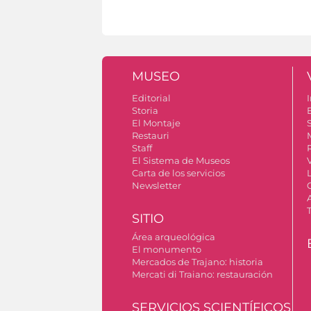
MUSEO
Editorial
I
Storia
El Montaje
S
Restauri
Staff
El Sistema de Museos
Carta de los servicios
Newsletter
SITIO
Área arqueológica
El monumento
Mercados de Trajano: historia
Mercati di Traiano: restauración
SERVICIOS SCIENTÍFICOS