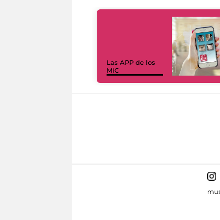
Las APP de los
MiC
mus