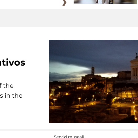
tivos
f the
s in the
Servizi museali