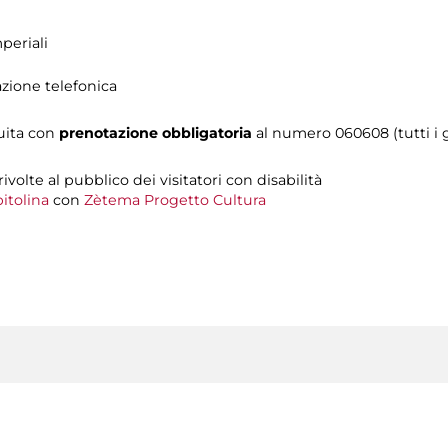
periali
azione telefonica
tuita con
prenotazione obbligatoria
al numero 060608 (tutti i gi
 rivolte al pubblico dei visitatori con disabilità
itolina
con
Zètema Progetto Cultura