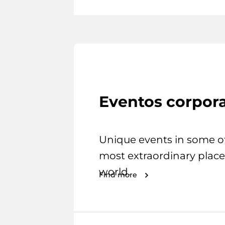
Eventos corpora
Unique events in some o
most extraordinary place
world.
Find more