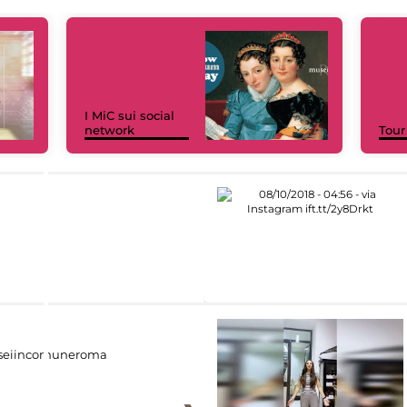
I MiC sui social
network
Tour
eiincomuneroma