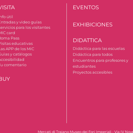
VISITA
EVENTOS
nfo útil
Entradas y video guías
EXHIBICIONES
ervicios para los visitantes
MIC card
Roma Pass
DIDATTICA
Visitas educativas
Didáctica para las escuelas
Las APP de los MiC
Guìas y catàlogos
Didáctica para todos
Accesibilidad
Encuentros para profesores y
Tu comentario
estudiantes
Proyectos accesibles
BUY
Mercati di Traiano Museo dei Fori Imperiali - Via IV No