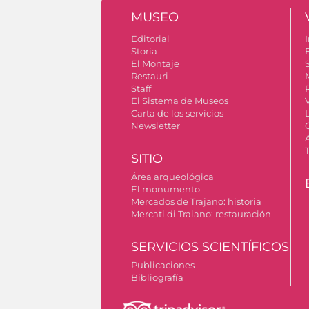
MUSEO
Editorial
I
Storia
El Montaje
S
Restauri
Staff
El Sistema de Museos
Carta de los servicios
Newsletter
SITIO
Área arqueológica
El monumento
Mercados de Trajano: historia
Mercati di Traiano: restauración
SERVICIOS SCIENTÍFICOS
Publicaciones
Bibliografía
Permiso para tomar fotografías