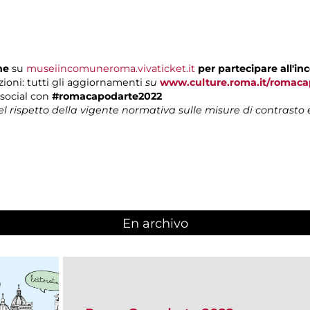
ne
su
museiincomuneroma.vivaticket.it
per partecipare all'in
ioni: tutti gli aggiornamenti
su
www.culture.roma.it/romaca
i social con
#romacapodarte2022
nel rispetto della vigente normativa sulle misure di contrasto
En archivo