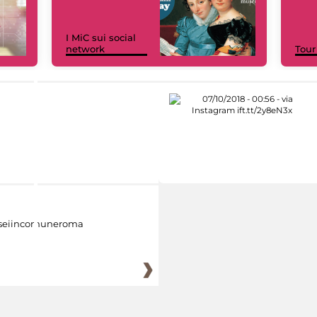
I MiC sui social
network
Tour
eiincomuneroma