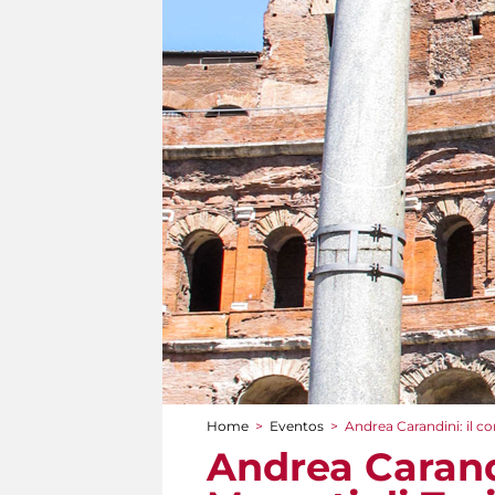
Home
>
Eventos
>
Andrea Carandini: il c
You are here
Andrea Carand