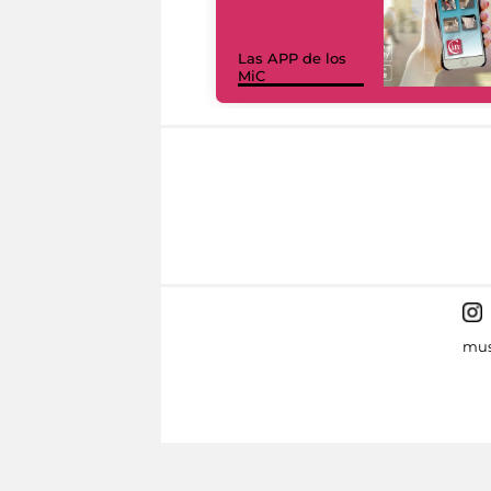
Las APP de los
MiC
mus