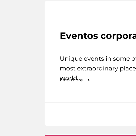
Eventos corpora
Unique events in some o
most extraordinary place
world.
Find more