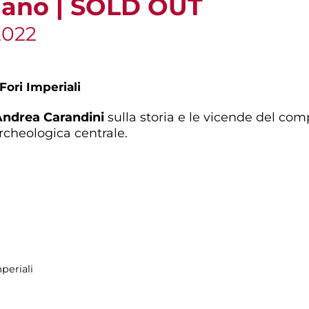
aiano | SOLD OUT
2022
Fori Imperiali
Andrea Carandini
sulla storia e le vicende del comp
archeologica centrale.
periali