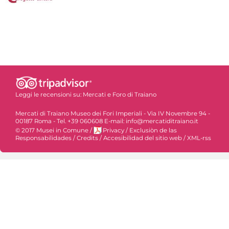
Leggi le recensioni su:
Mercati e Foro di Traiano
Mercati di Traiano Museo dei Fori Imperiali - Via IV Novembre 94 -
00187 Roma - Tel. +39 060608 E-mail: info@mercatiditraiano.it
© 2017 Musei in Comune
/
Privacy
/
Exclusiòn de las
Responsabilidades
/
Credits
/
Accesibilidad del sitio web
/
XML-rss