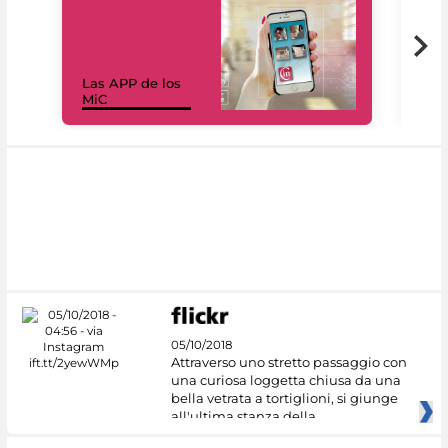
Las APP de los
I Mi
MiC
net
05/10/2018
Attraverso uno stretto passaggio con
una curiosa loggetta chiusa da una
bella vetrata a tortiglioni, si giunge
all'ultima stanza della