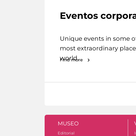
Eventos corpora
Unique events in some o
most extraordinary place
world.
Find more
MUSEO
Editorial
I