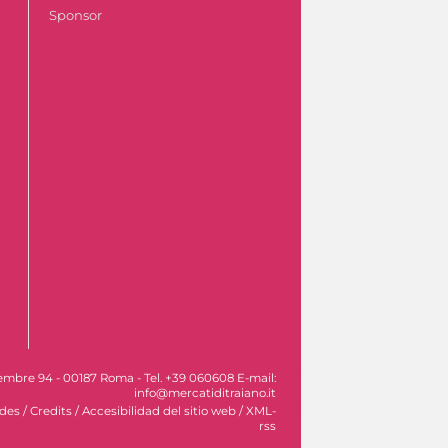
Sponsor
vembre 94 - 00187 Roma - Tel. +39 060608 E-mail:
info@mercatiditraiano.it
ades
/
Credits
/
Accesibilidad del sitio web
/
XML-
rss