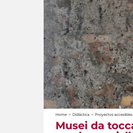
Home
>
Didáctica
>
Proyectos accesibles
You are here
Musei da tocca