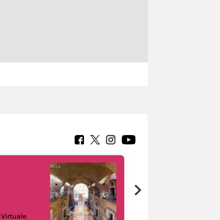
Google Arts &
 Virtuale
Culture