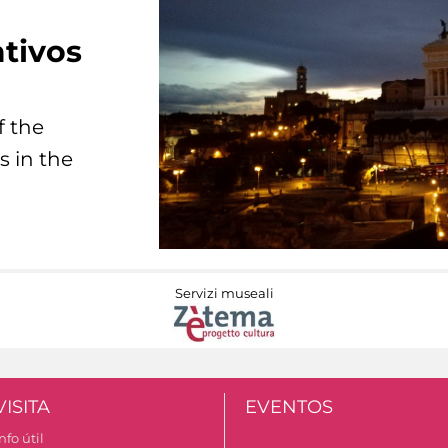
tivos
f the
s in the
Servizi museali
VISITA
EVENTOS
nfo útil