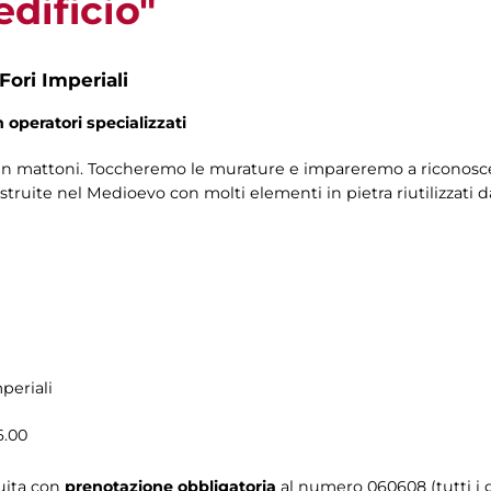
edificio"
Fori Imperiali
n operatori specializzati
i in mattoni. Toccheremo le murature e impareremo a riconoscer
ostruite nel Medioevo con molti elementi in pietra riutilizzati da
periali
16.00
tuita con
prenotazione obbligatoria
al numero
060608 (tutti i g