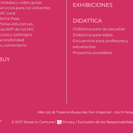
Entradas y video guías
EXHIBICIONES
ervicios para los visitantes
MIC card
Roma Pass
DIDATTICA
Visitas educativas
Didáctica para las escuelas
Las APP de los MiC
Guìas y catàlogos
Didáctica para todos
Accesibilidad
Encuentros para profesores y
Tu comentario
estudiantes
Proyectos accesibles
BUY
Mercati di Traiano Museo dei Fori Imperiali - Via IV No
o
© 2017 Musei in Comune
/
Privacy
/
Exclusiòn de las Responsabilid