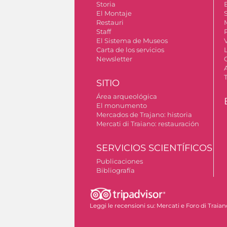
Storia
El Montaje
S
Restauri
Staff
El Sistema de Museos
Carta de los servicios
Newsletter
SITIO
Área arqueológica
El monumento
Mercados de Trajano: historia
Mercati di Traiano: restauración
SERVICIOS SCIENTÍFICOS
Publicaciones
Bibliografía
Permiso para tomar fotografías
Leggi le recensioni su:
Mercati e Foro di Traian