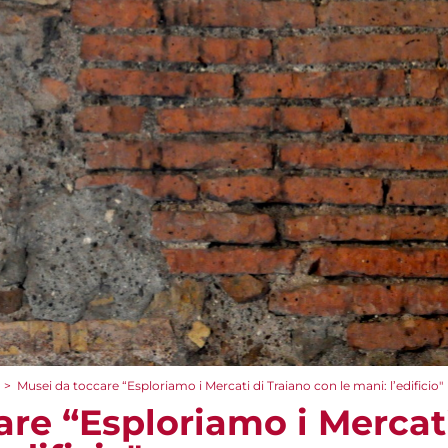
>
Musei da toccare “Esploriamo i Mercati di Traiano con le mani: l’edificio"
re “Esploriamo i Mercati