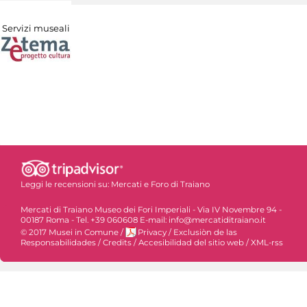
Servizi museali
Leggi le recensioni su:
Mercati e Foro di Traiano
Mercati di Traiano Museo dei Fori Imperiali - Via IV Novembre 94 -
00187 Roma - Tel. +39 060608 E-mail: info@mercatiditraiano.it
© 2017 Musei in Comune
/
Privacy
/
Exclusiòn de las
Responsabilidades
/
Credits
/
Accesibilidad del sitio web
/
XML-rss