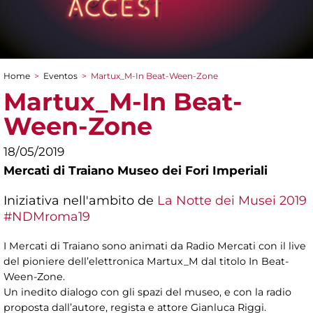
Home
>
Eventos
>
Martux_M-In Beat-Ween-Zone
You are here
Martux_M-In Beat-
Ween-Zone
18/05/2019
Mercati di Traiano Museo dei Fori Imperiali
Iniziativa nell'ambito de
La Notte dei Musei 2019
#NDMroma19
I Mercati di Traiano sono animati da Radio Mercati con il live
del pioniere dell’elettronica Martux_M dal titolo In Beat-
Ween-Zone.
Un inedito dialogo con gli spazi del museo, e con la radio
proposta dall’autore, regista e attore Gianluca Riggi.