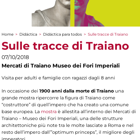
Home
>
Didáctica
>
Didáctica para todos
>
Sulle tracce di Traiano
You are here
Sulle tracce di Traiano
07/10/2018
Mercati di Traiano Museo dei Fori Imperiali
Visita per adulti e famiglie con ragazzi dagli 8 anni
In occasione dei
1900 anni dalla morte di Traiano
una
grande mostra ripercorre la figura di Traiano come
“costruttore” di quell’impero che ha creato una comune
base europea. La
mostra
è allestita all’interno dei Mercati di
Traiano – Museo dei Fori Imperiali, una delle strutture
architettoniche più note tra le molte lasciate a Roma e nel
resto dell’impero dall’”optimum princeps”, il migliore degli
imperatori.