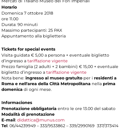
Mercati di Traiano Museo dei Fori Imperiali
Horario
Domenica 7 ottobre 2018
ore 11.00
Durata: 90 minuti
Massimo partecipanti: 25 PAX
Appuntamento alla biglietteria
Tickets for special events
Visita guidata € 5,00 a persona + eventuale biglietto
d’ingresso a
tariffazione vigente
Prezzo famiglia (2 adulti + 2 bambini) € 15,00 + eventuale
biglietto d’ingresso a
tariffazione vigente
Nota bene:
ingresso al museo gratuito
per i
residenti a
Roma e nell'area della Città Metropolitana
nella
prima
domenica
di ogni mese.
Informaciones
Prenotazione obbligatoria
entro le ore 13.00 del sabato
Modalità di prenotazione
E-mail
:
didattica@munus.com
Tel
. 06/44239949 – 333/9533862 – 339/2990169 337/373414