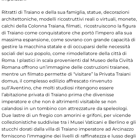
Ritratti di Traiano e della sua famiglia, statue, decorazioni
architettoniche, modelli ricostruttivi reali o virtuali, monete,
calchi della Colonna Traiana, filmati, ricostruiscono la figura
di Traiano come conquistatore che portò l’impero alla sua
massima espansione, come sovrano con grande capacità di
gestire la macchina statale e di occuparsi delle necessità
sociali del suo popolo, come rimodellatore della città di
Roma. I plastici in scala provenienti dal Museo della Civiltà
Romana offrono un’immagine delle costruzioni traianee,
mentre un filmato permette di “visitare” la Privata Traiani
domus, il complesso edilizio affrescato rinvenuto
sull’Aventino, che molti studiosi ritengono essere
l’abitazione privata di Traiano prima che divenisse
imperatore e che non è altrimenti visitabile se non
calandosi in un tombino con attrezzature da speleologi.
Due lastre di un fregio con amorini e grifoni, per vicende
collezionistiche suddivise tra i Musei Vaticani e Berlino e gli
stucchi dorati dalla villa di Traiano imperatore ad Arcinazzo
forniscono l’immagine dei livelli di raffinatezza e lusso degli