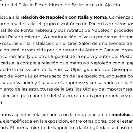
nte del Palacio Fesch-Museo de Bellas Artes de Ajaccio.
icada a la
relación de Napoleón con Italia y Roma
. Comienza c
mo rey de Italia: el grupo escultórico de Pacetti
Napoleón ins
castillo de Fontainebleau, y dos retratos de Napoleón proceden
el Resurgimiento). A continuación, el vasto programa de tr
 resume en la instalación en el Gran Salón de una avenida de
alación está introducida por un retrato de Antonio Canova, pro
tico romano (y de otros lugares) de la época y autor del
Busto 
dicada a la compleja relación que mantuvo Napoleón con el pap
o de la excavación de la Basílica Ulpia: grabados de Giuseppe 
useo de Roma La primera sección de la exposición, expuesta por
useppe Valadier y Giuseppe Camporese y conservados en la Acc
ento de las estructuras de la Basílica Ulpia y de importantes 
 colección permanente del Museo, reunidas por primera vez co
s.
gunos aspectos relacionados con la recuperación de
modelos a
, ejemplificada en la exposición, entre otras obras, por el est
París. El acercamiento de Napoleón a la Antigüedad se basó e