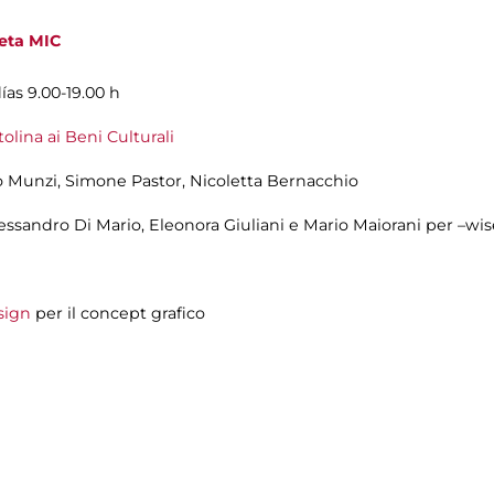
jeta MIC
ías 9.00-19.00 h
lina ai Beni Culturali
no Munzi, Simone Pastor, Nicoletta Bernacchio
essandro Di Mario, Eleonora Giuliani e Mario Maiorani per –wi
sign
per il concept grafico