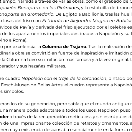
 tiempo, narrada a través de varias obras, como el grabado de
apoleón Bonaparte en las Pirámides
, y la estatuilla de bron
onaparte en dromedario
. De Egipto a Babilionia, tras las hue
o losas del friso con
El triunfo de Alejandro Magno en Babilo
icos de Pavía y derivada del friso ejecutado por el célebre esc
n de los apartamentos imperiales destinados a Napoleón y su fa
ino a Roma).
o por excelencia: la
Columna de Trajano
. Tras la realización 
rdinaria obra se convirtió en fuente de inspiración e imitación
a Columna tuvo su imitación más famosa y a la vez original:
erador y sus hazañas militares.
bre cuadro
Napoleón con el traje de la coronación
, pintado po
io Fesch-Museo de Bellas Artes: el cuadro representa a Napol
s símbolos.
eran los de su generación, pero sabía que el mundo antiguo r
guna manera podía adaptarse a todos los usos. Napoleón puso 
oder
a través de la recuperación meticulosa y sin escrúpulos d
ción de una impresionante colección de retratos y ornamentos, 
imen cuya existencia descansaba esencialmente en la fuerza mi