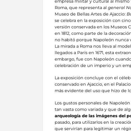
empresa militar y cultural al mismo
Roma, que representa al
general N
Museo de Bellas Artes de Ajaccio:
B
se celebra en la exposición con cinc
versión conservada en los Museos Cív
en 1812, como parte de la decoració
no habitó porque Napoleón nunca v
La mirada a Roma nos lleva al model
llegados a París en 1671, esta extrao
embargo, fue con Napoleón cuando l
celebración de un imperio y un emp
La exposición concluye con el céle
conservado en Ajaccio, en el Palac
más evidente del uso que hizo de lo
Los gustos personales de Napoleón 
tan vasta como variada y que de al
arqueología de las imágenes del p
pasado, para utilizarlos en la crea
que servirían para legitimar un rég