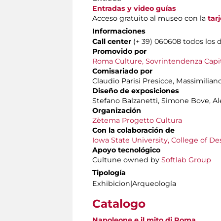
Entradas y video guías
Acceso gratuito al museo con la
tar
Informaciones
Call center
(+ 39) 060608 todos los d
Promovido por
Roma Culture, Sovrintendenza Capito
Comisariado por
Claudio Parisi Presicce, Massimilia
Diseño de exposiciones
Stefano Balzanetti, Simone Bove, Al
Organización
Zètema Progetto Cultura
Con la colaboración de
Iowa State University, College of De
Apoyo tecnológico
Cultune owned by
Softlab Group
Tipología
Exhibicion|Arqueología
Catalogo
Napoleone e il mito di Roma