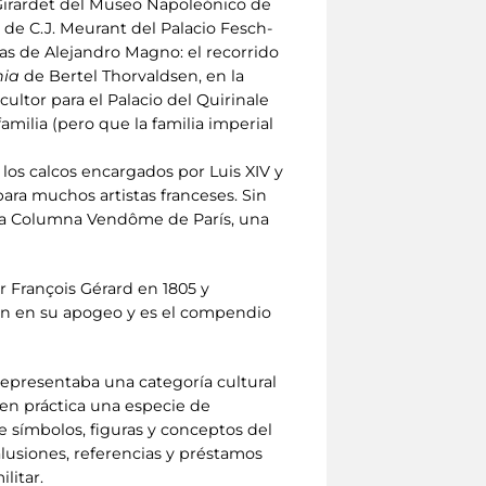
 Girardet del Museo Napoleónico de
ce de C.J. Meurant del Palacio Fesch-
llas de Alejandro Magno: el recorrido
nia
de Bertel Thorvaldsen, en la
ultor para el Palacio del Quirinale
milia (pero que la familia imperial
de los calcos encargados por Luis XIV y
 para muchos artistas franceses. Sin
 la Columna Vendôme de París, una
r François Gérard en 1805 y
eón en su apogeo y es el compendio
epresentaba una categoría cultural
en práctica una especie de
e símbolos, figuras y conceptos del
alusiones, referencias y préstamos
litar.