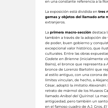
en una constante referencia a la Rom
La exposición está dividida en
tres 
gemas y objetos del llamado arte
extranjeros.
La
primera macro-sección
destaca 
también a través de la adopción de
de poder, buen gobierno y conquista
excepcional valor histórico, que ilu
culturales. Entre las obras expuest
Cadete en Brienne
(inicialmente vi
Bains), el bronce que representa a
bronce de Lorenzo Bartolini que re
al estilo antiguo, con una corona de
límites vinculan, de hecho, a Alej
César, adoptó la
imitatio Alexandri
.
retrato de mármol de los Museos Ca
llamado
Aníbal del Quirinal
. La mac
antigüedad, pero también un santo 
en el famoso cuadro de A.J. Gros,
El