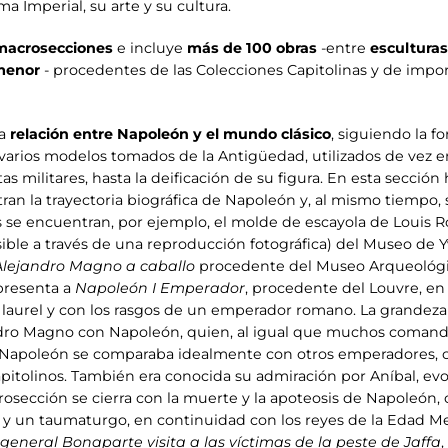
a Imperial, su arte y su cultura.
macrosecciones
e incluye
más de 100 obras
-entre
esculturas
 menor
- procedentes de las Colecciones Capitolinas y de impor
la
relación entre Napoleón y el mundo clásico
, siguiendo la f
 varios modelos tomados de la Antigüedad, utilizados de vez 
s militares, hasta la deificación de su figura. En esta secció
stran la trayectoria biográfica de Napoleón y, al mismo tiempo,
as se encuentran, por ejemplo, el molde de escayola de Louis R
sible a través de una reproducción fotográfica) del Museo de 
Alejandro Magno a caballo
procedente del Museo Arqueológic
presenta a
Napoleón I Emperador
, procedente del Louvre, en
 laurel y con los rasgos de un emperador romano. La grandeza m
andro Magno con Napoleón, quien, al igual que muchos comanda
 Napoleón se comparaba idealmente con otros emperadores, 
pitolinos. También era conocida su admiración por Aníbal, ev
rosección se cierra con la muerte y la apoteosis de Napoleón,
y un taumaturgo, en continuidad con los reyes de la Edad Me
 general Bonaparte visita a las víctimas de la peste de Jaffa