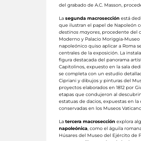
del grabado de A.C. Masson, procede
La
segunda macrosección
está ded
que ilustran el papel de Napoleón co
destinos mayores
, procedente del 
Moderno y Palacio Moriggia-Museo d
napoleónico quiso aplicar a Roma se
centrales de la exposición. La inst
figura destacada del panorama artís
Capitolinos, expuesto en la sala de
se completa con un estudio detallad
Cipriani y dibujos y pinturas del M
proyectos elaborados en 1812 por Gi
etapas que condujeron al descubrimi
estatuas de dacios, expuestas en la
conservadas en los Museos Vaticano
La
tercera macrosección
explora al
napoleónica
, como el águila romana
Húsares del Museo del Ejército de 