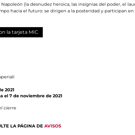
Napoleón (la desnudez heroica, las insignias del poder, el laure
po hacia el futuro: se dirigen a la posteridad y participan en
on la tarjeta MIC
periali
de 2021
a el 7 de noviembre de 2021
l cierre
NSULTE LA PÁGINA DE
AVISOS