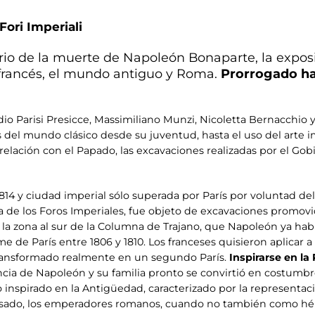
Fori Imperiali
io de la muerte de Napoleón Bonaparte, la exposic
 francés, el mundo antiguo y Roma.
Prorrogado ha
io Parisi Presicce, Massimiliano Munzi, Nicoletta Bernacchio y
el mundo clásico desde su juventud, hasta el uso del arte im
elación con el Papado, las excavaciones realizadas por el Go
814 y ciudad imperial sólo superada por París por voluntad d
 de los Foros Imperiales, fue objeto de excavaciones promov
r la zona al sur de la Columna de Trajano, que Napoleón ya hab
de París entre 1806 y 1810. Los franceses quisieron aplicar a 
transformado realmente en un segundo París.
Inspirarse en la
ncia de Napoleón y su familia pronto se convirtió en costumbr
 inspirado en la Antigüedad, caracterizado por la represent
sado, los emperadores romanos, cuando no también como héroe