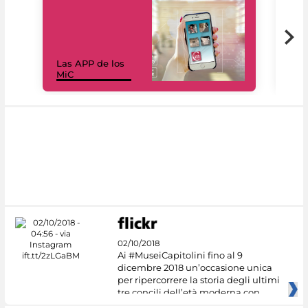
Las APP de los
I Mi
MiC
net
02/10/2018
Ai #MuseiCapitolini fino al 9
dicembre 2018 un’occasione unica
per ripercorrere la storia degli ultimi
tre concili dell’età moderna con