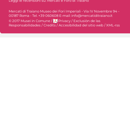
Leggi le recensioni su:
Mercati e Foro di Traiano
Mercati di Traiano Museo dei Fori Imperiali - Via IV Novembre 94 -
00187 Roma - Tel. +39 060608 E-mail: info@mercatiditraiano.it
© 2017 Musei in Comune
/
Privacy
/
Exclusiòn de las
Responsabilidades
/
Credits
/
Accesibilidad del sitio web
/
XML-rss