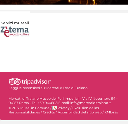
Servizi museali
Leggi le recensioni su:
Mercati e Foro di Traiano
Mercati di Traiano Museo dei Fori Imperiali - Via IV Novembre 94 -
00187 Roma - Tel. +39 060608 E-mail: info@mercatiditraiano.it
© 2017 Musei in Comune
/
Privacy
/
Exclusiòn de las
Responsabilidades
/
Credits
/
Accesibilidad del sitio web
/
XML-rss