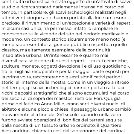
continuità urbanistica, è stata oggetto di un'attività di scavo,
studio e ricerca straordinariamente intensa nel corso del
tempo. In particolare, gli scavi archeologici realizzati negli
ultimi venticinque anni hanno portato alla luce un tesoro
prezioso. Il rinvenimento di un'eccezionale varietà di reperti,
in alcuni casi unici, ha permesso, infatti, di ampliare le
conoscenze sulle vicende del sito nel periodo medievale e
moderno. Un contesto storico sicuramente meno noto (e
meno rappresentato) al grande pubblico rispetto a quello
classico, ma altamente esemplare della continuità
insediativa urbana. Un'interessante e quanto mai
diversificata selezione di questi reperti - tra cui ceramiche,
sculture, monete, oggetti devozionali e di uso quotidiano -,
tra le migliaia recuperati e per la maggior parte esposti per
la prima volta, racconteranno questi significativi periodi
storici all'interno della mostra. Come in un viaggio a ritroso
nel tempo, gli scavi archeologici hanno riportato alla luce
ricchi depositi stratigrafici che si sono accumulati nel corso
dei secoli al di sopra dei maestosi resti dei Fori. Qui, già
prima del fatidico Anno Mille, erano sorti diversi nuclei di
abitato e alcune piccole chiese. Il paesaggio urbano cambiò
nuovamente alla fine del XVI secolo, quando nella zona
furono avviate operazioni di bonifica dei terreni seguite
dalla nascita di un tessuto urbano ordinato: il Quartiere
Alessandrino, chiamato così dal soprannome del cardinal