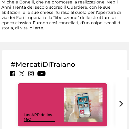
Michele Bonelli, che ne promosse la realizzazione. Negli
Anni Trenta del secolo scorso il Quartiere, con le sue
abitazioni e le sue chiese, fu raso al suolo per l'apertura di
via dei Fori Imperiali e la "liberazione" delle strutture di
epoca classica. Furono così cancellati, d'un colpo, secoli di
storia, di vita, di arte.
#MercatiDiTraiano
Las APP de los
I Mi
MiC
net