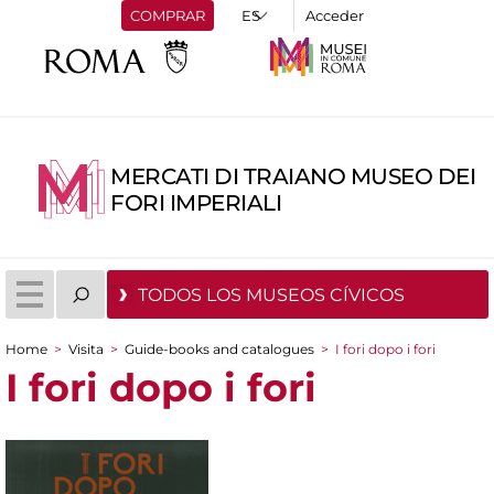
COMPRAR
Acceder
MERCATI DI TRAIANO MUSEO DEI
FORI IMPERIALI
TODOS LOS MUSEOS CÍVICOS
Home
>
Visita
>
Guide-books and catalogues
>
I fori dopo i fori
You are here
I fori dopo i fori