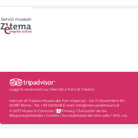
Servizi museali
Leggi le recensioni su:
Mercati e Foro di Traiano
Mercati di Traiano Museo dei Fori Imperiali - Via IV Novembre 94 -
00187 Roma - Tel. +39 060608 E-mail: info@mercatiditraiano.it
© 2017 Musei in Comune
/
Privacy
/
Exclusiòn de las
Responsabilidades
/
Credits
/
Accesibilidad del sitio web
/
XML-rss