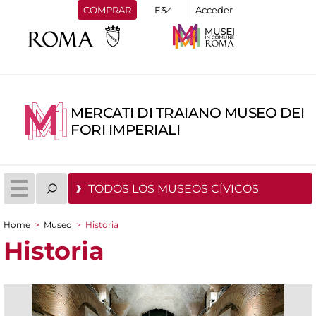
COMPRAR
Acceder
MERCATI DI TRAIANO MUSEO DEI
FORI IMPERIALI
TODOS LOS MUSEOS CÍVICOS
Home
>
Museo
>
Historia
You are here
Historia