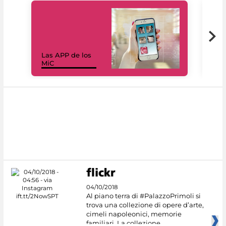
Las APP de los
I Mi
MiC
net
04/10/2018
Al piano terra di #PalazzoPrimoli si
trova una collezione di opere d’arte,
cimeli napoleonici, memorie
familiari. La collezione