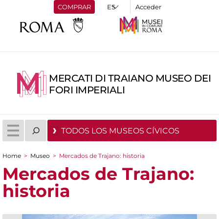
COMPRAR
Acceder
MERCATI DI TRAIANO MUSEO DEI
FORI IMPERIALI
TODOS LOS MUSEOS CÍVICOS
Home
>
Museo
>
Mercados de Trajano: historia
You are here
Mercados de Trajano:
historia