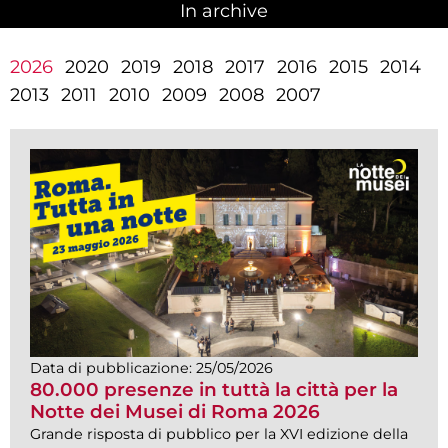
In archive
(active tab)
2026
2020
2019
2018
2017
2016
2015
2014
2013
2011
2010
2009
2008
2007
Data di pubblicazione:
25/05/2026
80.000 presenze in tuttà la città per la
Notte dei Musei di Roma 2026
Grande risposta di pubblico per la XVI edizione della