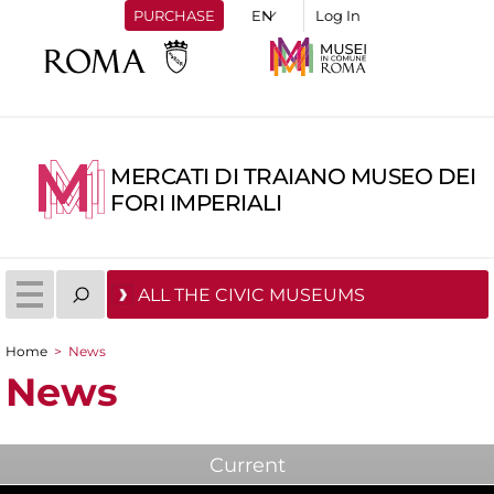
PURCHASE
Log In
MERCATI DI TRAIANO MUSEO DEI
FORI IMPERIALI
ALL THE CIVIC MUSEUMS
Home
>
News
You are here
News
Current