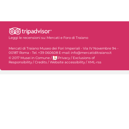
Leggi le recensioni su:
Mercati e Foro di Traiano
Mercati di Traiano Museo dei Fori Imperiali - Via IV Novembre 94 -
00187 Roma - Tel. +39 060608 E-mail: info@mercatiditraiano.it
© 2017 Musei in Comune
/
Privacy
/
Exclusions of
Responsibility
/
Credits
/
Website accessibility
/
XML-rss