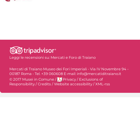
Leggi le recensioni su:
Mercati e Foro di Traiano
Mercati di Traiano Museo dei Fori Imperiali - Via IV Novembre 94 -
00187 Roma - Tel. +39 060608 E-mail: info@mercatiditraiano.it
© 2017 Musei in Comune
/
Privacy
/
Exclusions of
Responsibility
/
Credits
/
Website accessibility
/
XML-rss