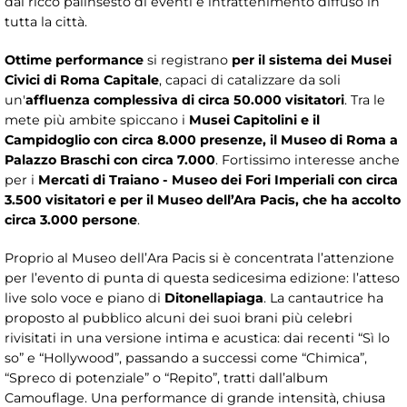
dal ricco palinsesto di eventi e intrattenimento diffuso in
tutta la città.
Ottime performance
si registrano
per il sistema dei Musei
Civici di Roma Capitale
, capaci di catalizzare da soli
un'
affluenza complessiva di circa 50.000 visitatori
. Tra le
mete più ambite spiccano i
Musei Capitolini e il
Campidoglio con circa 8.000 presenze, il Museo di Roma a
Palazzo Braschi con circa 7.000
. Fortissimo interesse anche
per i
Mercati di Traiano - Museo dei Fori Imperiali con circa
3.500 visitatori e per il Museo dell’Ara Pacis, che ha accolto
circa 3.000 persone
.
Proprio al Museo dell’Ara Pacis si è concentrata l’attenzione
per l’evento di punta di questa sedicesima edizione: l’atteso
live solo voce e piano di
Ditonellapiaga
. La cantautrice ha
proposto al pubblico alcuni dei suoi brani più celebri
rivisitati in una versione intima e acustica: dai recenti “Sì lo
so” e “Hollywood”, passando a successi come “Chimica”,
“Spreco di potenziale” o “Repito”, tratti dall’album
Camouflage. Una performance di grande intensità, chiusa