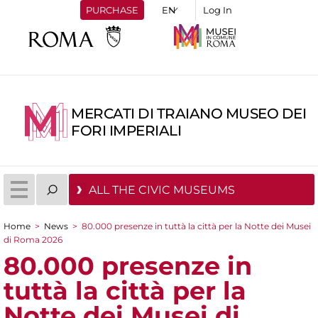
PURCHASE
Log In
MERCATI DI TRAIANO MUSEO DEI
FORI IMPERIALI
ALL THE CIVIC MUSEUMS
Home
>
News
>
80.000 presenze in tuttà la città per la Notte dei Musei
You are here
di Roma 2026
80.000 presenze in
tuttà la città per la
Notte dei Musei di