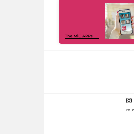
The MiC APPs
mus