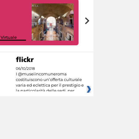
Google Arts &
 Virtuale
Culture
06/10/2018
I @museiincomuneroma
costituiscono un’offerta culturale
varia ed eclettica per il prestigio e
la particolarità delle sedi, per