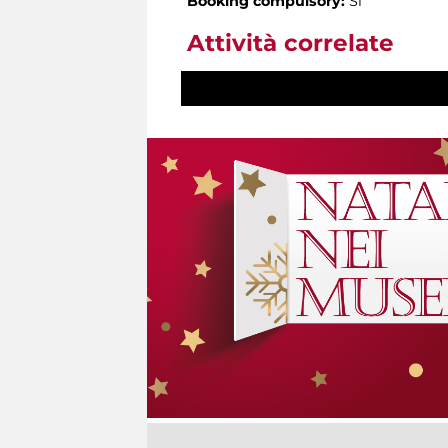
Booking compulsory:
Sì
Attività correlate