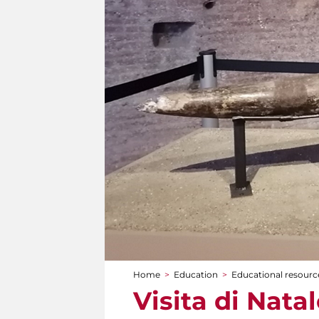
Home
>
Education
>
Educational resource
You are here
Visita di Nata