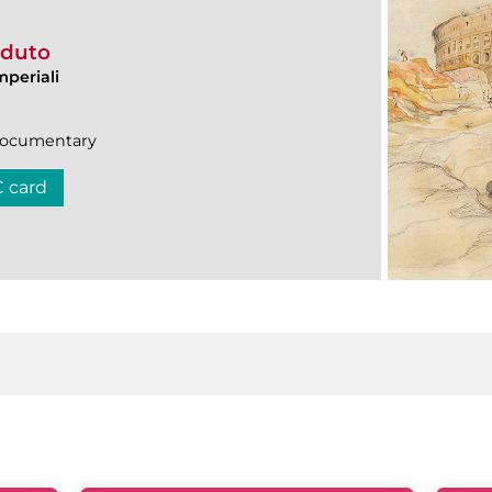
erduto
mperiali
|Documentary
C card