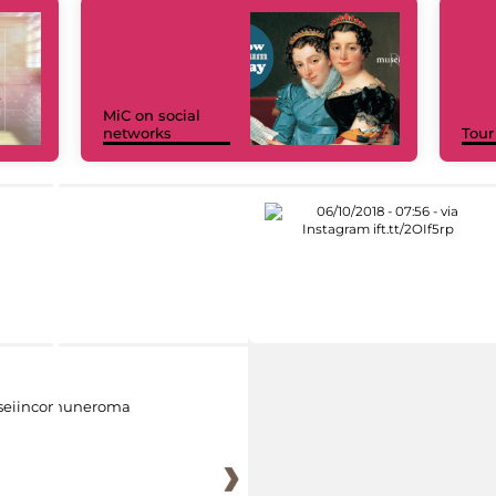
MiC on social
networks
Tour
eiincomuneroma