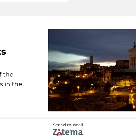
ts
f the
s in the
Servizi museali