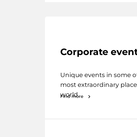
Corporate even
Unique events in some o
most extraordinary place
world.
Find more