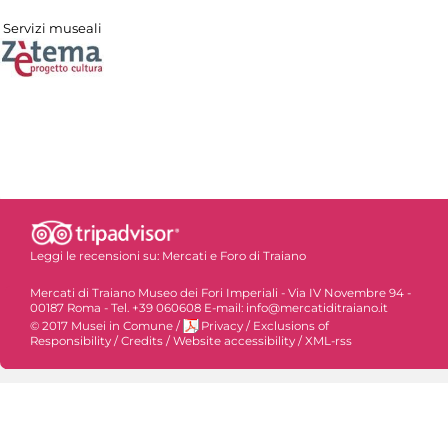
Servizi museali
Leggi le recensioni su:
Mercati e Foro di Traiano
Mercati di Traiano Museo dei Fori Imperiali - Via IV Novembre 94 -
00187 Roma - Tel. +39 060608 E-mail: info@mercatiditraiano.it
© 2017 Musei in Comune
/
Privacy
/
Exclusions of
Responsibility
/
Credits
/
Website accessibility
/
XML-rss