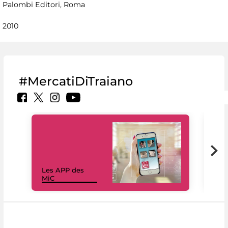
Palombi Editori, Roma
2010
#MercatiDiTraiano
Les APP des
Les
MiC
rés