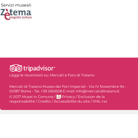
Servizi museali
Leggi le recensioni su:
Mercati e Foro di Traiano
Mercati di Traiano Museo dei Fori Imperiali - Via IV Novembre 94 -
00187 Roma - Tel. +39 060608 E-mail: info@mercatiditraiano.it
© 2017 Musei in Comune
/
Privacy
/
Exclusion de la
responsabilité
/
Credits
/
Accessibilité du site
/
XML-rss