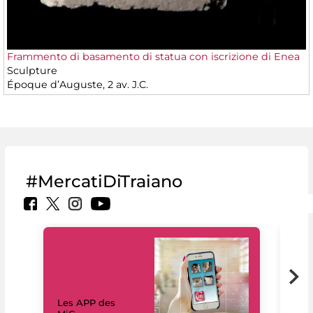
Frammento di basamento di statua con iscrizione di Enea
Sculpture
Époque d’Auguste, 2 av. J.C.
#MercatiDiTraiano
Les APP des
Les