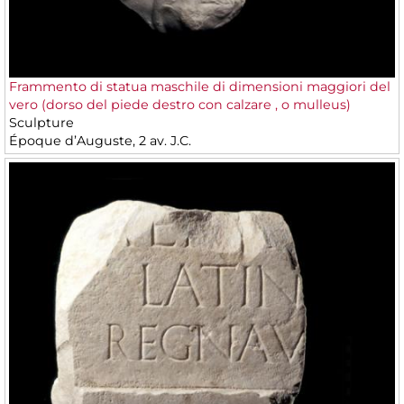
Frammento di statua maschile di dimensioni maggiori del
vero (dorso del piede destro con calzare , o mulleus)
Sculpture
Époque d’Auguste, 2 av. J.C.