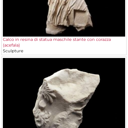
Calco in resina di statua maschile stante con corazza
(acefala)
Sculpture