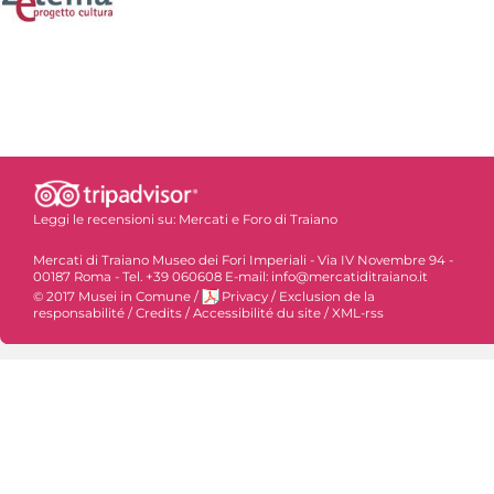
Leggi le recensioni su:
Mercati e Foro di Traiano
Mercati di Traiano Museo dei Fori Imperiali - Via IV Novembre 94 -
00187 Roma - Tel. +39 060608 E-mail: info@mercatiditraiano.it
© 2017 Musei in Comune
/
Privacy
/
Exclusion de la
responsabilité
/
Credits
/
Accessibilité du site
/
XML-rss