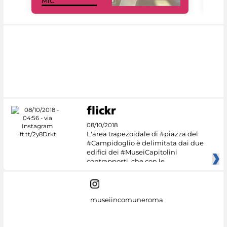
MiC
rés
08/10/2018
L'area trapezoidale di #piazza del
#Campidoglio è delimitata dai due
edifici dei #MuseiCapitolini
contrapposti, che con le
museiincomuneroma