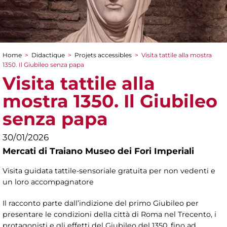
Home
>
Didactique
>
Projets accessibles
>
Visita tattile alla mostra
You are here
1350. Il Giubileo senza papa
Visita tattile alla
mostra 1350. Il Giubileo
senza papa
30/01/2026
Mercati di Traiano Museo dei Fori Imperiali
Visita guidata tattile-sensoriale gratuita per non vedenti e
un loro accompagnatore
Il racconto parte dall’indizione del primo Giubileo per
presentare le condizioni della città di Roma nel Trecento, i
protagonisti e gli effetti del Giubileo del 1350, fino ad