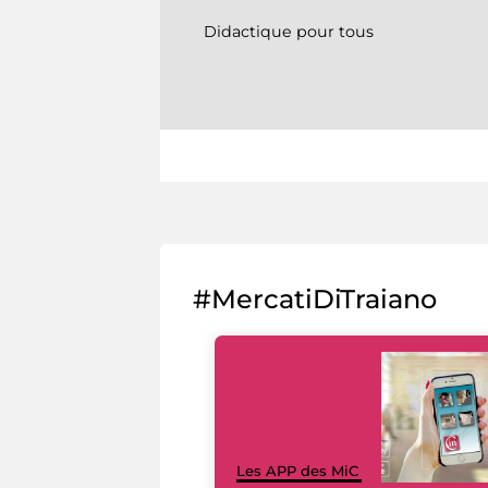
Didactique pour tous
#MercatiDiTraiano
Les APP des MiC