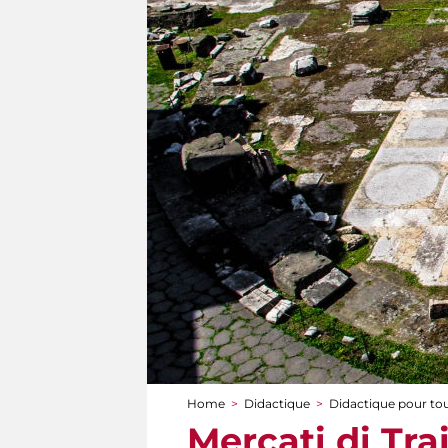
Home
>
Didactique
>
Didactique pour to
You are here
Mercati di Tra