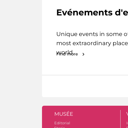
Evénements d'e
Unique events in some o
most extraordinary place
world.
Find more
MUSÉE
Editorial
I
Storia