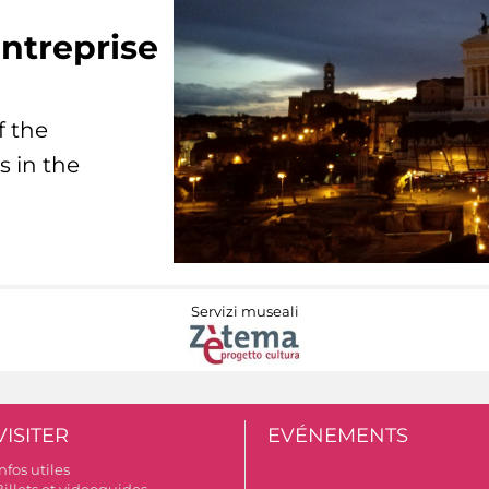
ntreprise
f the
s in the
Servizi museali
VISITER
EVÉNEMENTS
nfos utiles
Billets et videoguides