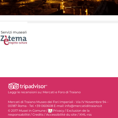
Servizi museali
Leggi le recensioni su:
Mercati e Foro di Traiano
Mercati di Traiano Museo dei Fori Imperiali - Via IV Novembre 94 -
00187 Roma - Tel. +39 060608 E-mail: info@mercatiditraiano.it
© 2017 Musei in Comune
/
Privacy
/
Exclusion de la
responsabilité
/
Credits
/
Accessibilité du site
/
XML-rss