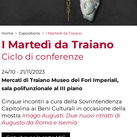
Home
>
Expositions
>
I Martedì da Traiano
You are here
I Martedì da Traiano
Ciclo di conferenze
24/10 - 21/11/2023
Mercati di Traiano Museo dei Fori Imperiali,
sala polifunzionale al III piano
Cinque incontri a cura della Sovrintendenza
Capitolina ai Beni Culturali in occasione della
mostra
Imago Augusti. Due nuovi ritratti di
Augusto da Roma e Isernia