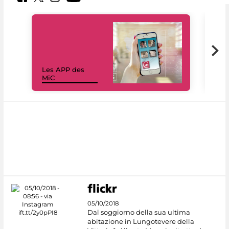
Les APP des
Les
MiC
rés
05/10/2018
Dal soggiorno della sua ultima
abitazione in Lungotevere della