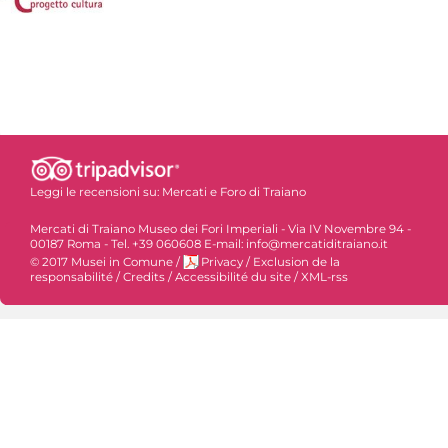
Leggi le recensioni su:
Mercati e Foro di Traiano
Mercati di Traiano Museo dei Fori Imperiali - Via IV Novembre 94 -
00187 Roma - Tel. +39 060608 E-mail: info@mercatiditraiano.it
© 2017 Musei in Comune
/
Privacy
/
Exclusion de la
responsabilité
/
Credits
/
Accessibilité du site
/
XML-rss