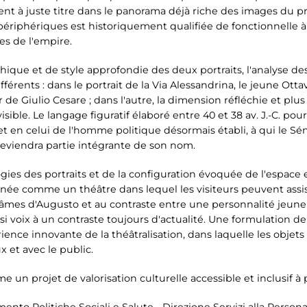
nt à juste titre dans le panorama déjà riche des images du pr
 périphériques est historiquement qualifiée de fonctionnelle 
res de l'empire.
phique et de style approfondie des deux portraits, l'analyse 
érents : dans le portrait de la Via Alessandrina, le jeune Otta
 de Giulio Cesare ; dans l'autre, la dimension réfléchie et pl
isible. Le langage figuratif élaboré entre 40 et 38 av. J.-C. po
et en celui de l'homme politique désormais établi, à qui le Sén
 deviendra partie intégrante de son nom.
gies des portraits et de la configuration évoquée de l'espace e
inée comme un théâtre dans lequel les visiteurs peuvent assist
âmes d'Augusto et au contraste entre une personnalité jeune e
i voix à un contraste toujours d'actualité. Une formulation de
érience innovante de la théâtralisation, dans laquelle les obje
x et avec le public.
un projet de valorisation culturelle accessible et inclusif à 
nto Politiche Sociali e Salute - Direzione Servizi alla Persona,