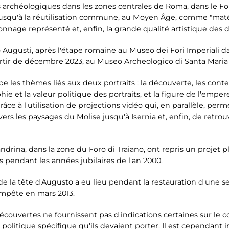
s archéologiques dans les zones centrales de Roma, dans le Foro
jusqu'à la réutilisation commune, au Moyen Âge, comme "mat
nnage représenté et, enfin, la grande qualité artistique des
 Augusti, après l'étape romaine au Museo dei Fori Imperiali dan
artir de décembre 2023, au Museo Archeologico di Santa Maria
e les thèmes liés aux deux portraits : la découverte, les cont
hie et la valeur politique des portraits, et la figure de l'empe
e à l'utilisation de projections vidéo qui, en parallèle, perme
avers les paysages du Molise jusqu'à Isernia et, enfin, de retr
sandrina, dans la zone du Foro di Traiano, ont repris un projet
es pendant les années jubilaires de l'an 2000.
de la tête d'Augusto a eu lieu pendant la restauration d'une sec
empête en mars 2013.
écouvertes ne fournissent pas d'indications certaines sur le co
olitique spécifique qu'ils devaient porter. Il est cependant i