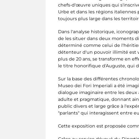
chefs-d'œuvre uniques qui s'inscrive
Urbe et dans les régions italiennes
toujours plus large dans les territoi
Dans l'analyse historique, iconogra
de les situer dans deux moments diff
déterminé comme celui de l'héritier
détenteur d'un pouvoir illimité est v
plus de 20 ans, se transforme en eff
le titre honorifique d'Auguste, qui
Sur la base des différentes chronolo
Museo dei Fori Imperiali a été imag
dialogue imaginaire entre les deux 
adulte et pragmatique, donnant ains
public divers et large grâce à l'exp
"parlants" qui interagissent entre eu
Cette exposition est proposée comme 
Grâce au service dévoué du Dipartime