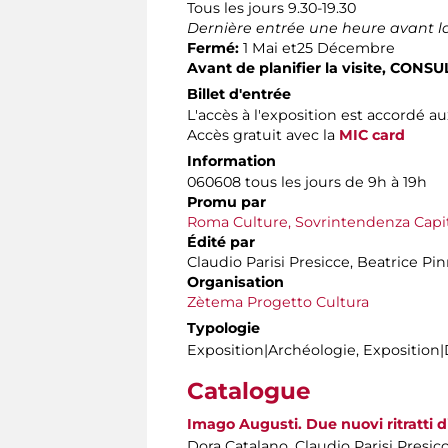
Tous les jours 9.30-19.30
Dernière entrée une heure avant l
Fermé:
1 Mai et25 Décembre
Avant de planifier la visite,
CONSUL
Billet d'entrée
L'accès à l'exposition est accordé aux
Accès gratuit avec la
MIC card
Information
060608 tous les jours de 9h à 19h
P
romu par
Roma Culture, Sovrintendenza Capito
Édité par
Claudio Parisi Presicce, Beatrice P
Organisation
Zètema Progetto Cultura
Typologie
Exposition|Archéologie, Expositio
Catalogue
Imago Augusti. Due nuovi ritratti 
Dora Catalano, Claudio Parisi Presic