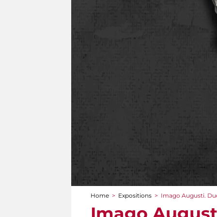
Home
>
Expositions
>
Imago Augusti. Due 
You are here
Imago Augusti.