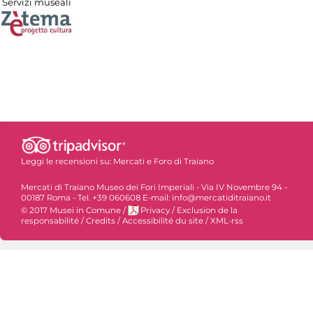
Servizi museali
Leggi le recensioni su:
Mercati e Foro di Traiano
Mercati di Traiano Museo dei Fori Imperiali - Via IV Novembre 94 -
00187 Roma - Tel. +39 060608 E-mail: info@mercatiditraiano.it
© 2017 Musei in Comune
/
Privacy
/
Exclusion de la
responsabilité
/
Credits
/
Accessibilité du site
/
XML-rss