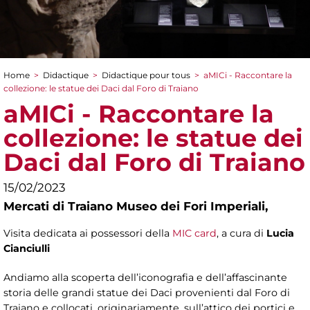
Home
>
Didactique
>
Didactique pour tous
>
aMICi - Raccontare la
You are here
collezione: le statue dei Daci dal Foro di Traiano
aMICi - Raccontare la
collezione: le statue dei
Daci dal Foro di Traiano
15/02/2023
Mercati di Traiano Museo dei Fori Imperiali,
Visita dedicata ai possessori della
MIC card
, a cura di
Lucia
Cianciulli
Andiamo alla scoperta dell’iconografia e dell’affascinante
storia delle grandi statue dei Daci provenienti dal Foro di
Traiano e collocati, originariamente, sull’attico dei portici e