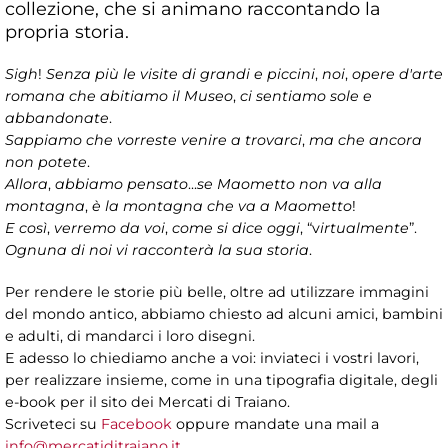
collezione, che si animano raccontando la
propria storia.
Sigh
!
Senza più le visite di grandi e piccini
,
noi
,
opere d'arte
romana che abitiamo il Museo
,
ci sentiamo sole e
abbandonate
.
Sappiamo che vorreste venire a trovarci
,
ma che ancora
non potete
.
Allora
,
abbiamo pensato
...
se Maometto non va alla
montagna
,
è la montagna che va a Maometto
!
E così
,
verremo da voi
,
come si dice oggi
, “v
irtualmente
”.
Ognuna di noi vi racconterà la sua storia
.
Per rendere le storie più belle, oltre ad utilizzare immagini
del mondo antico, abbiamo chiesto ad alcuni amici, bambini
e adulti, di mandarci i loro disegni.
E adesso lo chiediamo anche a voi: inviateci i vostri lavori,
per realizzare insieme, come in una tipografia digitale, degli
e-book per il sito dei Mercati di Traiano.
Scriveteci su
Facebook
oppure mandate una mail a
info@mercatiditraiano.it