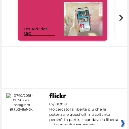
Les APP des
Les
MiC
rés
07/10/2018
Ho cercato la libertà più che la
potenza, e quest'ultima soltanto
perché, in parte, secondava la libertà.
— Marguerite Yourcenar