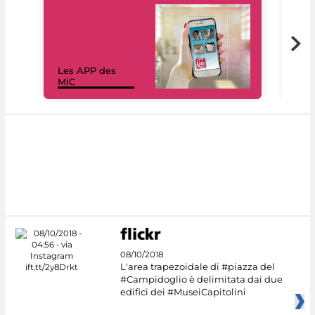
Les APP des
Les
MiC
rés
08/10/2018
L'area trapezoidale di #piazza del
#Campidoglio è delimitata dai due
edifici dei #MuseiCapitolini