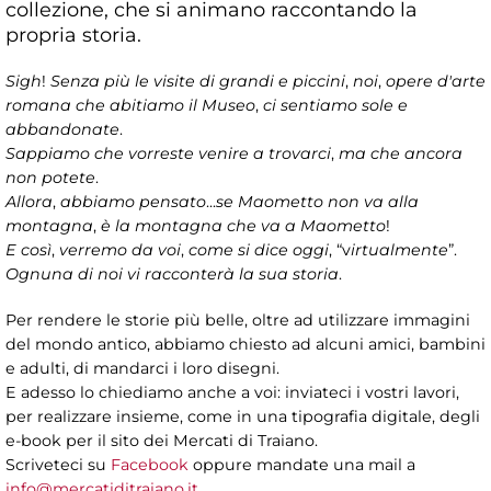
collezione, che si animano raccontando la
propria storia.
Sigh
!
Senza più le visite di grandi e piccini
,
noi
,
opere d'arte
romana che abitiamo il Museo
,
ci sentiamo sole e
abbandonate
.
Sappiamo che vorreste venire a trovarci
,
ma che ancora
non potete
.
Allora
,
abbiamo pensato
...
se Maometto non va alla
montagna
,
è la montagna che va a Maometto
!
E così
,
verremo da voi
,
come si dice oggi
, “v
irtualmente
”.
Ognuna di noi vi racconterà la sua storia
.
Per rendere le storie più belle, oltre ad utilizzare immagini
del mondo antico, abbiamo chiesto ad alcuni amici, bambini
e adulti, di mandarci i loro disegni.
E adesso lo chiediamo anche a voi: inviateci i vostri lavori,
per realizzare insieme, come in una tipografia digitale, degli
e-book per il sito dei Mercati di Traiano.
Scriveteci su
Facebook
oppure mandate una mail a
info@mercatiditraiano.it