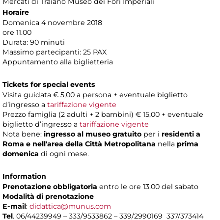
Mercati di Traiano Museo dei Fori Imperiali
Horaire
Domenica 4 novembre 2018
ore 11.00
Durata: 90 minuti
Massimo partecipanti: 25 PAX
Appuntamento alla biglietteria
Tickets for special events
Visita guidata € 5,00 a persona + eventuale biglietto
d’ingresso a
tariffazione vigente
Prezzo famiglia (2 adulti + 2 bambini) € 15,00 + eventuale
biglietto d’ingresso a
tariffazione vigente
Nota bene:
ingresso al museo gratuito
per i
residenti a
Roma e nell'area della Città Metropolitana
nella
prima
domenica
di ogni mese.
Information
Prenotazione obbligatoria
entro le ore 13.00 del sabato
Modalità di prenotazione
E-mail
:
didattica@munus.com
Tel
. 06/44239949 – 333/9533862 – 339/2990169 337/373414