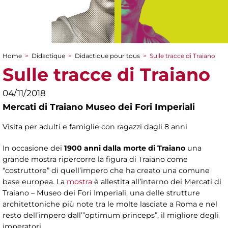
Home
>
Didactique
>
Didactique pour tous
>
Sulle tracce di Traiano
You are here
Sulle tracce di Traiano
04/11/2018
Mercati di Traiano Museo dei Fori Imperiali
Visita per adulti e famiglie con ragazzi dagli 8 anni
In occasione dei
1900 anni dalla morte di Traiano
una
grande mostra ripercorre la figura di Traiano come
“costruttore” di quell’impero che ha creato una comune
base europea. La
mostra
è allestita all’interno dei Mercati di
Traiano – Museo dei Fori Imperiali, una delle strutture
architettoniche più note tra le molte lasciate a Roma e nel
resto dell’impero dall’”optimum princeps”, il migliore degli
imperatori.