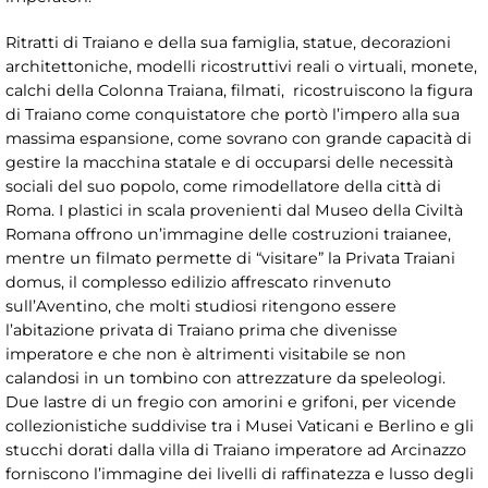
Ritratti di Traiano e della sua famiglia, statue, decorazioni
architettoniche, modelli ricostruttivi reali o virtuali, monete,
calchi della Colonna Traiana, filmati, ricostruiscono la figura
di Traiano come conquistatore che portò l’impero alla sua
massima espansione, come sovrano con grande capacità di
gestire la macchina statale e di occuparsi delle necessità
sociali del suo popolo, come rimodellatore della città di
Roma. I plastici in scala provenienti dal Museo della Civiltà
Romana offrono un’immagine delle costruzioni traianee,
mentre un filmato permette di “visitare” la Privata Traiani
domus, il complesso edilizio affrescato rinvenuto
sull’Aventino, che molti studiosi ritengono essere
l’abitazione privata di Traiano prima che divenisse
imperatore e che non è altrimenti visitabile se non
calandosi in un tombino con attrezzature da speleologi.
Due lastre di un fregio con amorini e grifoni, per vicende
collezionistiche suddivise tra i Musei Vaticani e Berlino e gli
stucchi dorati dalla villa di Traiano imperatore ad Arcinazzo
forniscono l’immagine dei livelli di raffinatezza e lusso degli