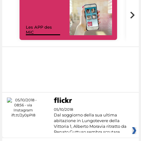
Les APP des
Les
MiC
rés
05/10/2018
Dal soggiorno della sua ultima
abitazione in Lungotevere della
Vittoria 1, Alberto Moravia ritratto da
Renato Guttuso sembra scrutare