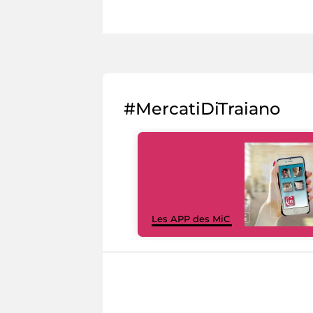
#MercatiDiTraiano
Les APP des MiC