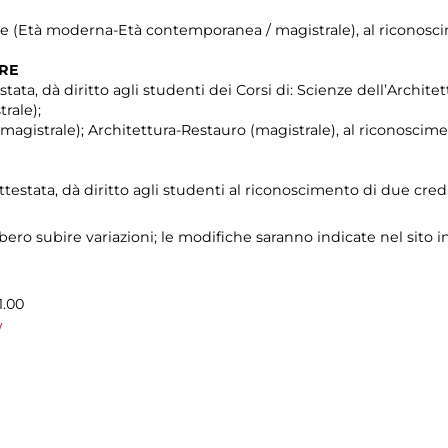
che (Età moderna-Età contemporanea / magistrale), al riconosci
TRE
stata, dà diritto agli studenti dei Corsi di: Scienze dell’Architet
rale);
agistrale); Architettura-Restauro (magistrale), al riconoscime
ttestata, dà diritto agli studenti al riconoscimento di due credi
ro subire variazioni; le modifiche saranno indicate nel sito i
1.00
/