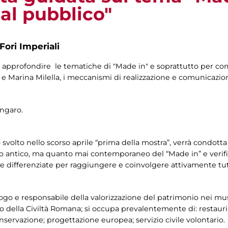
al pubblico"
Fori Imperiali
pprofondire le tematiche di "Made in" e soprattutto per com
o e Marina Milella, i meccanismi di realizzazione e comunicazi
Ungaro.
svolto nello scorso aprile “prima della mostra”, verrà condotta 
o antico, ma quanto mai contemporaneo del “Made in” e verifica
 differenziate per raggiungere e coinvolgere attivamente tutt
go e responsabile della valorizzazione del patrimonio nei muse
 della Civiltà Romana; si occupa prevalentemente di: restauri s
servazione; progettazione europea; servizio civile volontario.