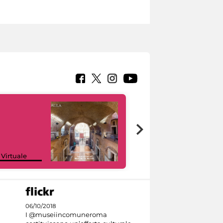
Google Arts &
 Virtuale
Culture
06/10/2018
I @museiincomuneroma