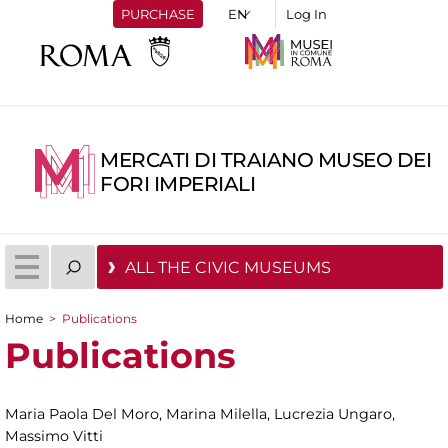
PURCHASE
Log In
MERCATI DI TRAIANO MUSEO DEI
FORI IMPERIALI
ALL THE CIVIC MUSEUMS
Home
>
Publications
You are here
Publications
Maria Paola Del Moro, Marina Milella, Lucrezia Ungaro,
Massimo Vitti