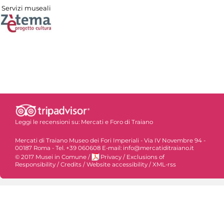
Servizi museali
Leggi le recensioni su:
Mercati e Foro di Traiano
Mercati di Traiano Museo dei Fori Imperiali - Via IV Novembre 94 -
00187 Roma - Tel. +39 060608 E-mail: info@mercatiditraiano.it
© 2017 Musei in Comune
/
Privacy
/
Exclusions of
Responsibility
/
Credits
/
Website accessibility
/
XML-rss