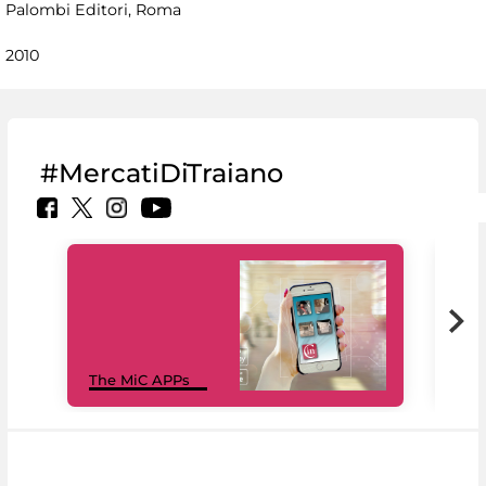
Palombi Editori, Roma
2010
#MercatiDiTraiano
MiC
The MiC APPs
net