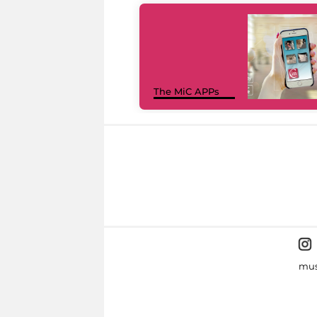
The MiC APPs
mus