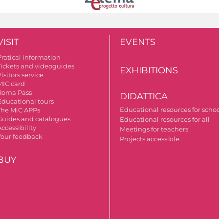
VISIT
EVENTS
Pratical information
Tickets and videoguides
EXHIBITIONS
isitors service
MIC card
Roma Pass
DIDATTICA
Educational tours
Educational resources for scho
The MiC APPs
Guides and catalogues
Educational resources for all
ccessibility
Meetings for teachers
Your feedback
Projects accessible
BUY