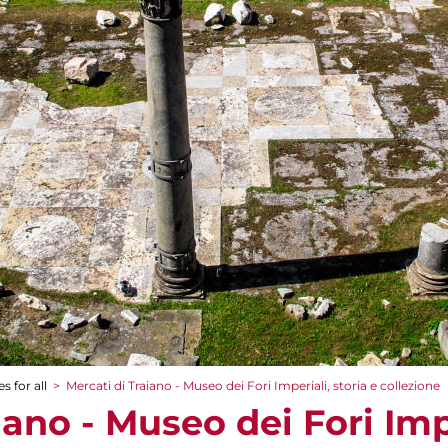
s for all
>
Mercati di Traiano - Museo dei Fori Imperiali, storia e collezione
iano - Museo dei Fori Impe