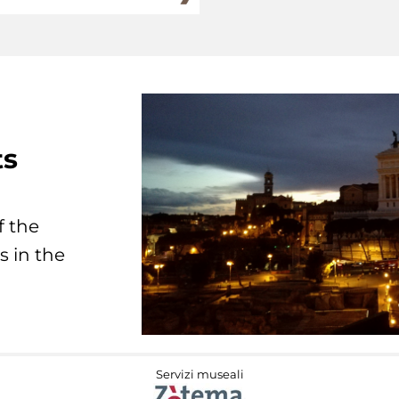
ts
f the
s in the
Servizi museali