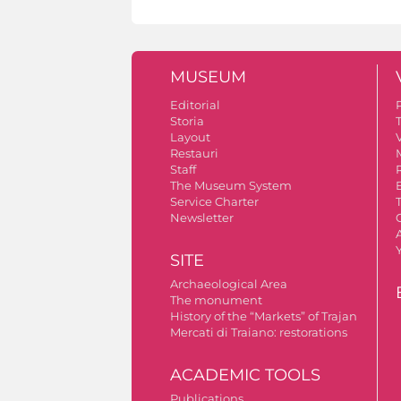
MUSEUM
Editorial
Storia
Layout
V
Restauri
Staff
The Museum System
Service Charter
Newsletter
A
SITE
Archaeological Area
The monument
History of the “Markets” of Trajan
Mercati di Traiano: restorations
ACADEMIC TOOLS
Publications