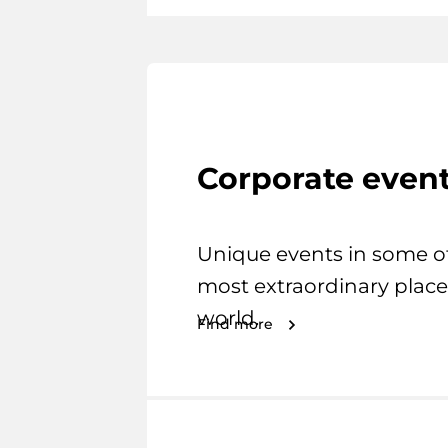
Corporate even
Unique events in some o
most extraordinary place
world.
Find more