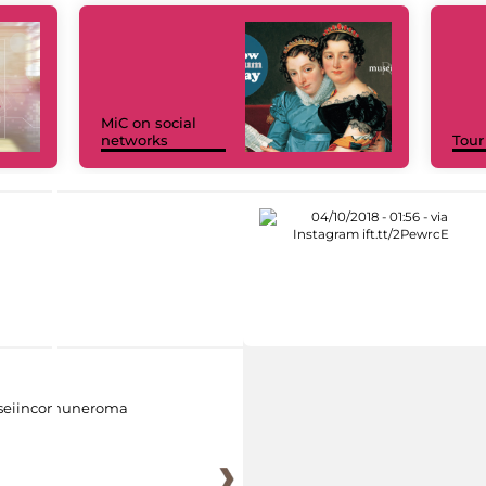
MiC on social
networks
Tour
eiincomuneroma