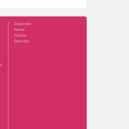
Calendar
News
Notice
Sponsor
ol