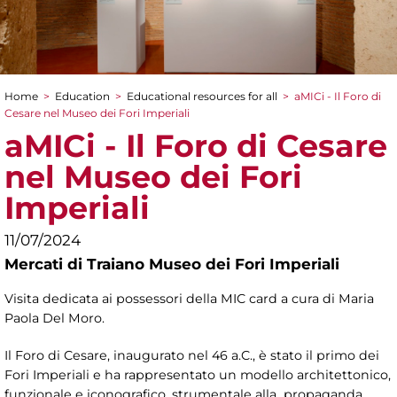
Home
>
Education
>
Educational resources for all
>
aMICi - Il Foro di
You are here
Cesare nel Museo dei Fori Imperiali
aMICi - Il Foro di Cesare
nel Museo dei Fori
Imperiali
11/07/2024
Mercati di Traiano Museo dei Fori Imperiali
Visita dedicata ai possessori della MIC card a cura di Maria
Paola Del Moro.
Il Foro di Cesare, inaugurato nel 46 a.C., è stato il primo dei
Fori Imperiali e ha rappresentato un modello architettonico,
funzionale e iconografico, strumentale alla propaganda