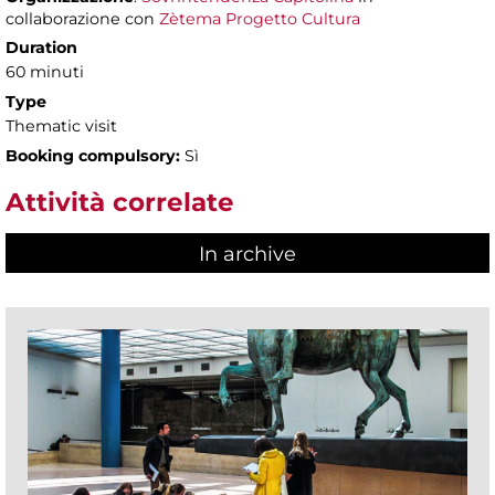
collaborazione con
Zètema Progetto Cultura
Duration
60 minuti
Type
Thematic visit
Booking compulsory:
Sì
Attività correlate
In archive