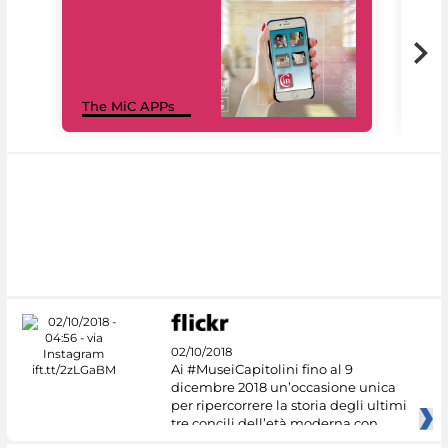
MiC
The MiC APPs
net
02/10/2018
Ai #MuseiCapitolini fino al 9
dicembre 2018 un’occasione unica
per ripercorrere la storia degli ultimi
tre concili dell’età moderna con