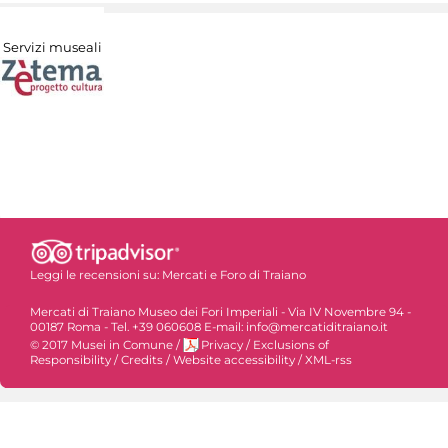
Servizi museali
Leggi le recensioni su:
Mercati e Foro di Traiano
Mercati di Traiano Museo dei Fori Imperiali - Via IV Novembre 94 -
00187 Roma - Tel. +39 060608 E-mail: info@mercatiditraiano.it
© 2017 Musei in Comune
/
Privacy
/
Exclusions of
Responsibility
/
Credits
/
Website accessibility
/
XML-rss