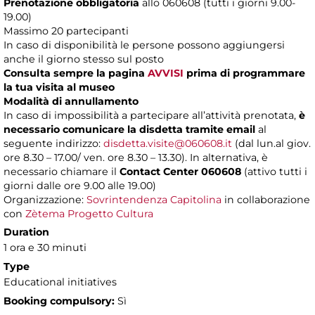
Prenotazione obbligatoria
allo 060608 (tutti i giorni 9.00-
19.00)
Massimo 20 partecipanti
In caso di disponibilità le persone possono aggiungersi
anche il giorno stesso sul posto
Consulta sempre la pagina
AVVISI
prima di programmare
la tua visita al museo
Modalità di annullamento
In caso di impossibilità a partecipare all’attività prenotata,
è
necessario comunicare la disdetta tramite email
al
seguente indirizzo:
disdetta.visite@060608.it
(dal lun.al giov.
ore 8.30 – 17.00/ ven. ore 8.30 – 13.30). In alternativa, è
necessario chiamare il
Contact Center 060608
(attivo tutti i
giorni dalle ore 9.00 alle 19.00)
Organizzazione:
Sovrintendenza Capitolina
in collaborazione
con
Zètema Progetto Cultura
Duration
1 ora e 30 minuti
Type
Educational initiatives
Booking compulsory:
Sì