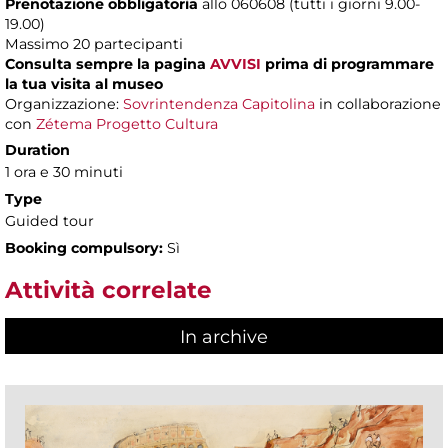
Prenotazione obbligatoria
allo 060608 (tutti i giorni 9.00-
19.00)
Massimo 20 partecipanti
Consulta sempre la pagina
AVVISI
prima di programmare
la tua visita al museo
Organizzazione:
Sovrintendenza Capitolina
in collaborazione
con
Zétema Progetto Cultura
Duration
1 ora e 30 minuti
Type
Guided tour
Booking compulsory:
Sì
Attività correlate
In archive