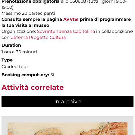
Prenotazione obbligatoria
allo 060608 (tutti i giorni 9.00-
19.00)
Massimo 20 partecipanti
Consulta sempre la pagina
AVVISI
prima di programmare
la tua visita al museo
Organizzazione:
Sovrintendenza Capitolina
in collaborazione
con
Zétema Progetto Cultura
Duration
1 ora e 30 minuti
Type
Guided tour
Booking compulsory:
Sì
Attività correlate
In archive