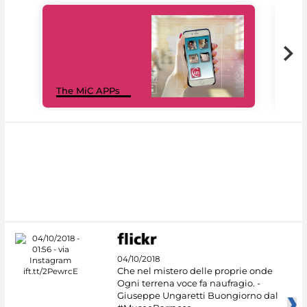
MiC
The MiC APPs
net
04/10/2018
Che nel mistero delle proprie onde
Ogni terrena voce fa naufragio. -
Giuseppe Ungaretti Buongiorno dal