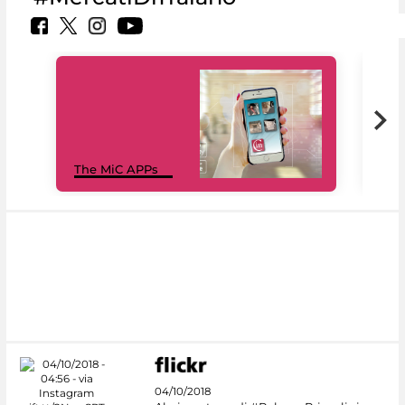
MiC
The MiC APPs
net
04/10/2018