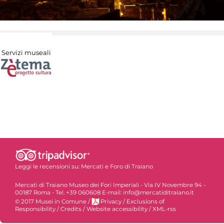
Servizi museali
Leggi le recensioni su:
Mercati e Foro di Traiano
Mercati di Traiano Museo dei Fori Imperiali - Via IV Novembre 94 -
00187 Roma - Tel. +39 060608 E-mail: info@mercatiditraiano.it
© 2017 Musei in Comune
/
Privacy
/
Exclusions of
Responsibility
/
Credits
/
Website accessibility
/
XML-rss