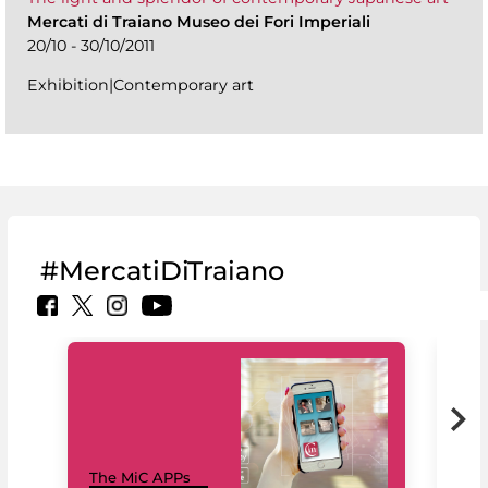
Mercati di Traiano Museo dei Fori Imperiali
20/10 - 30/10/2011
Exhibition|Contemporary art
#MercatiDiTraiano
MiC
The MiC APPs
net