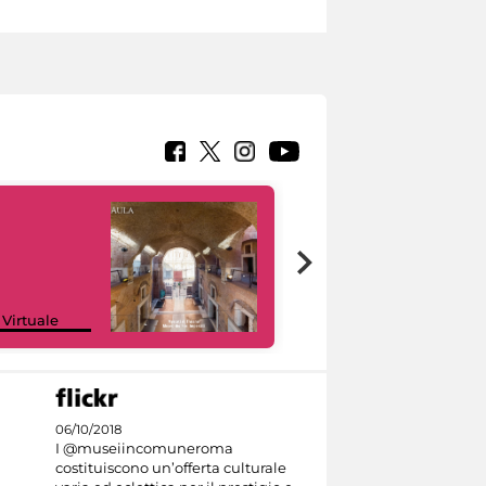
Google Arts &
 Virtuale
Culture
06/10/2018
I @museiincomuneroma
costituiscono un’offerta culturale