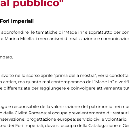
al pubblico"
Fori Imperiali
pprofondire le tematiche di "Made in" e soprattutto per com
o e Marina Milella, i meccanismi di realizzazione e comunicazi
Ungaro.
svolto nello scorso aprile “prima della mostra”, verrà condotta 
o antico, ma quanto mai contemporaneo del “Made in” e verifica
 differenziate per raggiungere e coinvolgere attivamente tutt
go e responsabile della valorizzazione del patrimonio nei muse
 della Civiltà Romana; si occupa prevalentemente di: restauri s
servazione; progettazione europea; servizio civile volontario.
eo dei Fori Imperiali, dove si occupa della Catalogazione e Ge