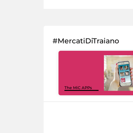
#MercatiDiTraiano
The MiC APPs