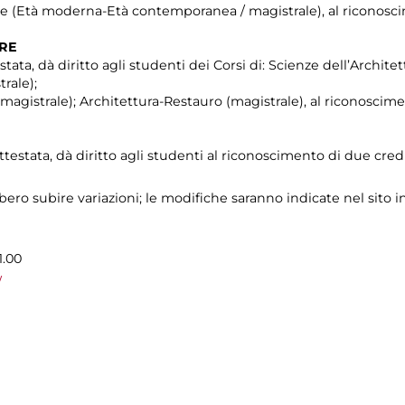
che (Età moderna-Età contemporanea / magistrale), al riconosci
TRE
stata, dà diritto agli studenti dei Corsi di: Scienze dell’Architet
rale);
agistrale); Architettura-Restauro (magistrale), al riconoscime
ttestata, dà diritto agli studenti al riconoscimento di due credi
ro subire variazioni; le modifiche saranno indicate nel sito i
1.00
/